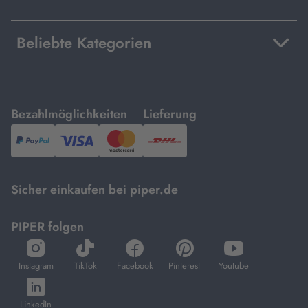
Beliebte Kategorien
mit
mit
Bezahlmöglichkeiten
Lieferung
PayPal,
Visa
und
DHL.
Mastercard.
Sicher einkaufen bei piper.de
PIPER folgen
öffnet
öffnet
öffnet
öffnet
öffnet
in
in
in
in
in
Instagram
TikTok
Facebook
Pinterest
Youtube
neuem
neuem
neuem
neuem
neuem
öffnet
Tab
Tab
Tab
Tab
Tab
in
LinkedIn