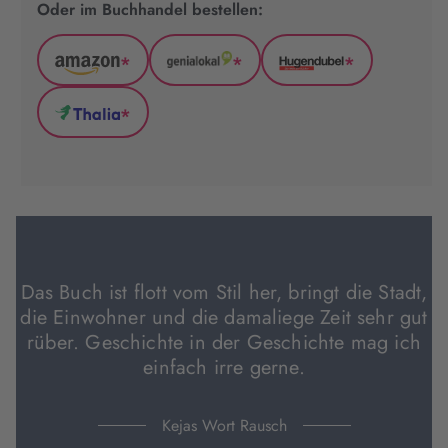
Oder im Buchhandel bestellen:
*
*
*
Amazon
GenialLokal
Hugendubel
(wird
(wird
(wird
*
in
in
in
Thalia
neuem
neuem
neuem
(wird
Tab
Tab
Tab
in
geöffnet)
geöffnet)
geöffnet)
neuem
Tab
geöffnet)
Das Buch ist flott vom Stil her, bringt die Stadt,
die Einwohner und die damaliege Zeit sehr gut
rüber. Geschichte in der Geschichte mag ich
einfach irre gerne.
Kejas Wort Rausch