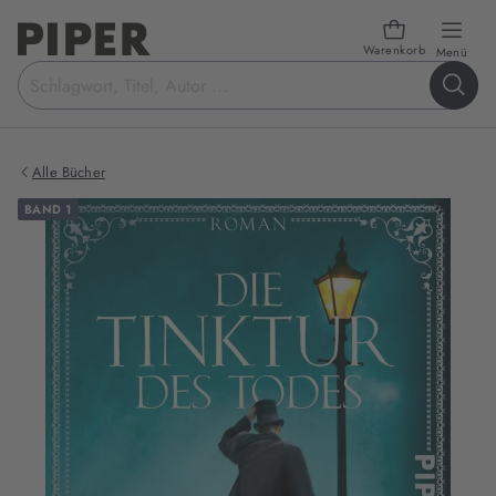
Warenkorb
öffn
Menü
Suchbegriff
eingeben
Alle Bücher
BAND 1
Produktbilder
zum
Buch