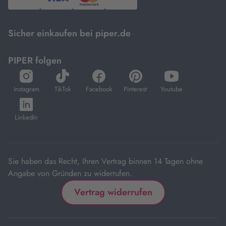
PayPal,
Visa
und
DHL.
Mastercard.
Sicher einkaufen bei piper.de
PIPER folgen
öffnet
öffnet
öffnet
öffnet
öffnet
in
in
in
in
in
Instagram
TikTok
Facebook
Pinterest
Youtube
neuem
neuem
neuem
neuem
neuem
öffnet
Tab
Tab
Tab
Tab
Tab
in
LinkedIn
neuem
Tab
Sie haben das Recht, Ihren Vertrag binnen 14 Tagen ohne
Angabe von Gründen zu widerrufen.
Vertrag widerrufen