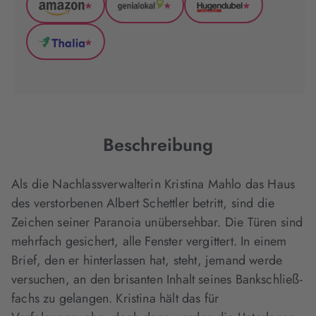
*
*
*
Amazon
GenialLokal
Hugendubel
(wird
(wird
(wird
*
in
in
in
Thalia
neuem
neuem
neuem
(wird
Tab
Tab
Tab
in
geöffnet)
geöffnet)
geöffnet)
neuem
Tab
geöffnet)
Beschreibung
Als die Nachlassverwalterin Kristina Mahlo das Haus
des verstorbenen Albert Schettler betritt, sind die
Zeichen seiner Paranoia unübersehbar. Die Türen sind
mehrfach gesichert, alle Fenster vergittert. In einem
Brief, den er hinterlassen hat, steht, jemand werde
versuchen, an den brisanten Inhalt seines Bankschließ­
fachs zu gelangen. Kristina hält das für