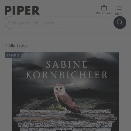
Warenkorb
öffn
Menü
Suchbegriff
eingeben
Alle Bücher
BAND 2