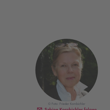
© Foto: Frieder Kornbichler
Sabine Kornbichler folgen