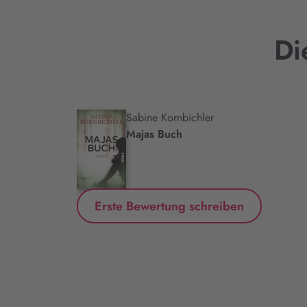
Di
Sabine Kornbichler
.
Majas Buch
Erste Bewertung schreiben