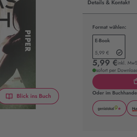
Details & Kontakt
Format wählen:
E-Book
5,99 €
5,99 €
inkl. MwS
sofort per Download
Oder im Buchhandel
Blick ins Buch
*
GenialLoka
(wird
in
neuem