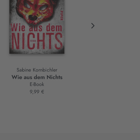
BAND 2
Sabine Kornbichler
Sabine Kornbichler
Wie aus dem Nichts
Die Stimme des Vergesse
E-Book
Taschenbuch
9,99 €
9,99 €