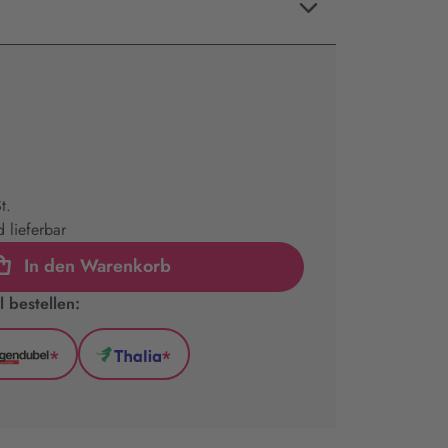
t.
 lieferbar
In den Warenkorb
 bestellen:
*
*
l
Hugendubel
Thalia
(wird
(wird
in
in
neuem
neuem