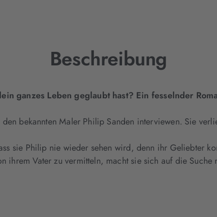
Tab
geöffnet)
Beschreibung
u dein ganzes Leben geglaubt hast? Ein fesselnder Ro
rol den bekannten Maler Philip Sanden interviewen. Sie verl
 dass sie Philip nie wieder sehen wird, denn ihr Geliebter
von ihrem Vater zu vermitteln, macht sie sich auf die Such