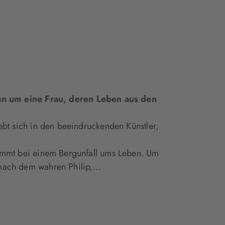
Tab
Tab
geöffnet)
geöffnet)
man um eine Frau, deren Leben aus den
iebt sich in den beeindruckenden Künstler,
 kommt bei einem Bergunfall ums Leben. Um
e nach dem wahren Philip,…