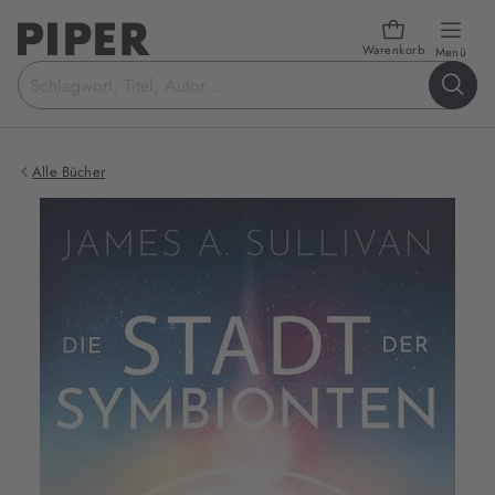
Warenkorb
öffn
Menü
Suchbegriff
eingeben
Alle Bücher