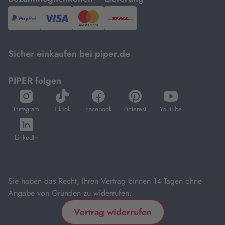
PayPal,
Visa
und
DHL.
Mastercard.
Sicher einkaufen bei piper.de
PIPER folgen
öffnet
öffnet
öffnet
öffnet
öffnet
in
in
in
in
in
Instagram
TikTok
Facebook
Pinterest
Youtube
neuem
neuem
neuem
neuem
neuem
öffnet
Tab
Tab
Tab
Tab
Tab
in
LinkedIn
neuem
Tab
Sie haben das Recht, Ihren Vertrag binnen 14 Tagen ohne
Angabe von Gründen zu widerrufen.
Vertrag widerrufen