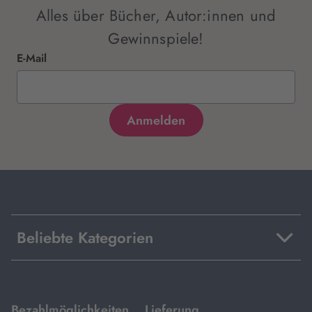
Alles über Bücher, Autor:innen und
Gewinnspiele!
E-Mail
Beliebte Kategorien
mit
mit
Bezahlmöglichkeiten
Lieferung