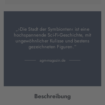
in
in
in
neuem
neuem
neuem
Tab
Tab
Tab
geöffnet)
geöffnet)
geöffnet)
„›Die Stadt der Symbionten‹ ist eine
hochspannende Sci-Fi-Geschichte, mit
ungewöhnlicher Kulisse und bestens
gezeichneten Figuren.“
agm-magazin.de
Beschreibung