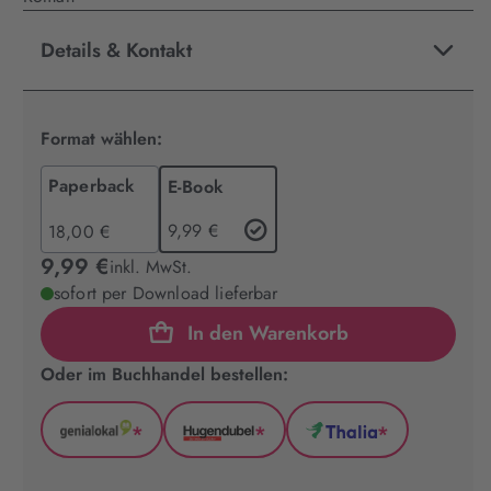
Details & Kontakt
Format wählen:
Paperback
E-Book
9,99 €
18,00 €
9,99 €
inkl. MwSt.
sofort per Download lieferbar
In den Warenkorb
Oder im Buchhandel bestellen:
*
*
*
GenialLokal
Hugendubel
Thalia
(wird
(wird
(wird