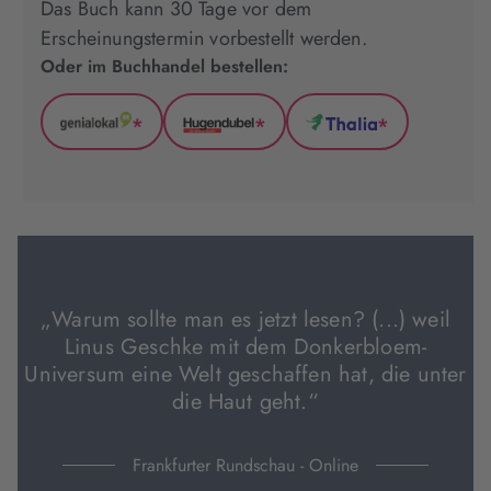
Das Buch kann 30 Tage vor dem
Erscheinungstermin vorbestellt werden.
Oder im Buchhandel bestellen:
*
*
*
GenialLokal
Hugendubel
Thalia
(wird
(wird
(wird
in
in
in
neuem
neuem
neuem
Tab
Tab
Tab
geöffnet)
geöffnet)
geöffnet)
„Warum sollte man es jetzt lesen? (...) weil
Linus Geschke mit dem Donkerbloem-
Universum eine Welt geschaffen hat, die unter
die Haut geht.“
Frankfurter Rundschau - Online