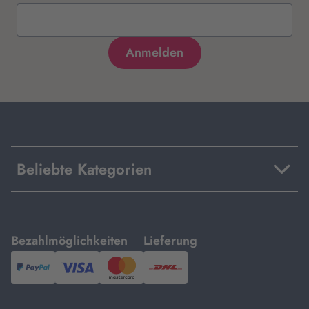
Beliebte Kategorien
mit
mit
Bezahlmöglichkeiten
Lieferung
PayPal,
Visa
und
DHL.
Mastercard.