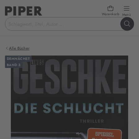
Warenkorb
öffn
Menü
Suchbegriff
eingeben
Alle Bücher
DEMNÄCHST
BAND 3