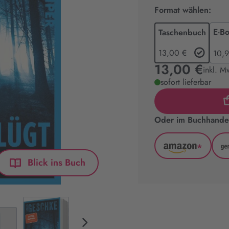
Format wählen:
E-B
Taschenbuch
13,00 €
10,9
13,00 €
inkl. M
sofort lieferbar
Oder im Buchhandel
*
Amazon
Blick ins Buch
(wird
in
neuem
Tab
geöffnet)