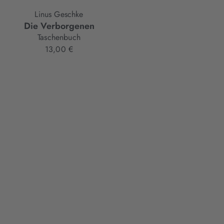
Linus Geschke
Linus Geschke
Die Verborgenen
Das Loft
Taschenbuch
Taschenbuch
13,00 €
13,00 €