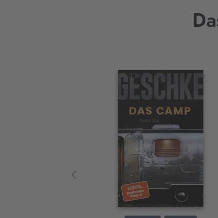
Da
Interaktives
Slider-
Element