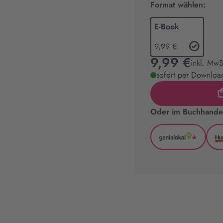
Format wählen:
E-Book
9,99 €
9,99 €
inkl. MwS
sofort per Download
Oder im Buchhandel
*
GenialLoka
(wird
in
neuem
Tab
geöffnet)