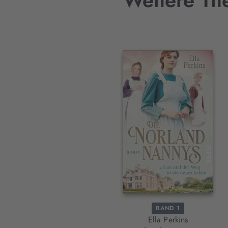
Weitere Tit
Interaktives
Slider-
Element
BAND 1
Ella Perkins