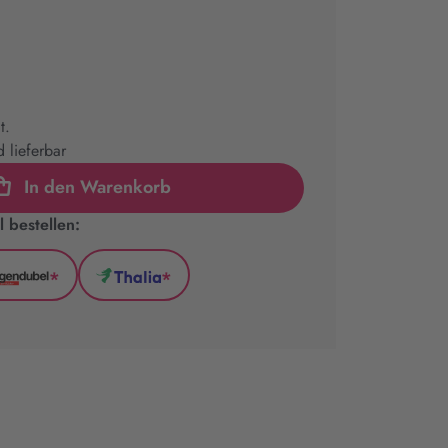
t.
 lieferbar
In den Warenkorb
 bestellen:
*
*
l
Hugendubel
Thalia
(wird
(wird
in
in
neuem
neuem
Tab
Tab
geöffnet)
geöffnet)