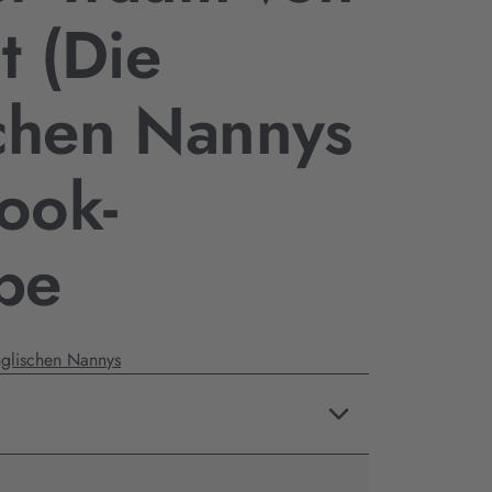
t (Die
chen Nannys
Book-
be
nglischen Nannys