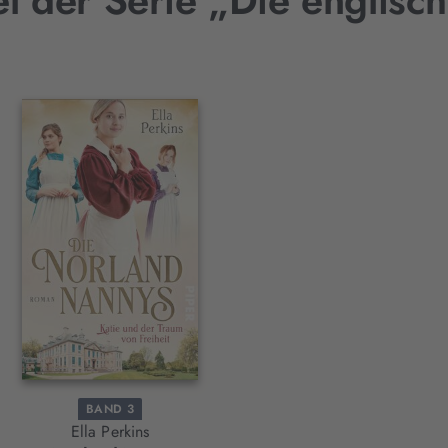
el der Serie „Die englis
BAND 3
Ella Perkins