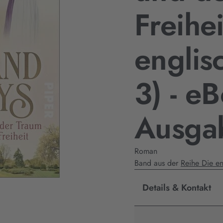
Freihei
englis
3) - e
Ausga
Roman
Band aus der
Reihe Die e
Details & Kontakt