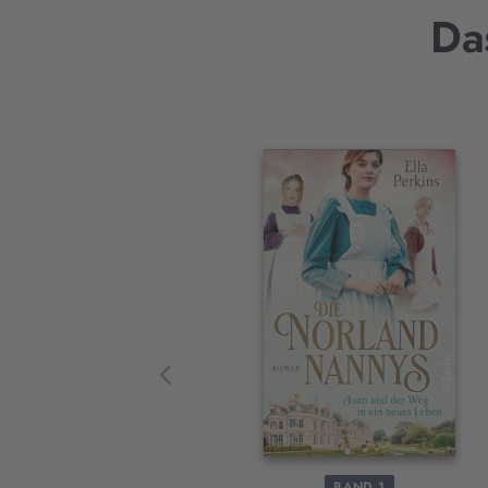
Da
Interaktives
Slider-
Element
BAND 1