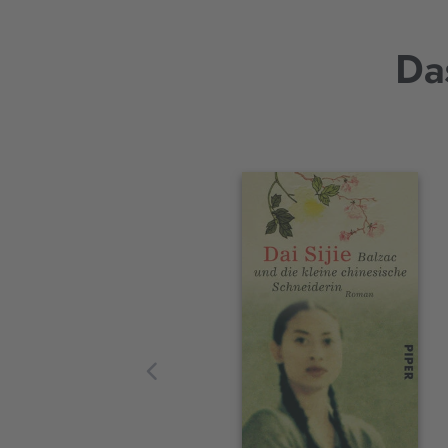
Da
Interaktives
Slider-
Element