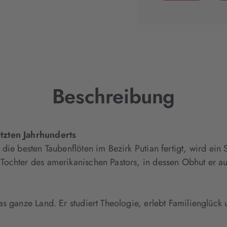
(wird
in
neuem
Tab
geöffnet)
Beschreibung
tzten Jahrhunderts
die besten Taubenflöten im Bezirk Putian fertigt, wird ein
ochter des amerikanischen Pastors, in dessen Obhut er auf
s ganze Land. Er studiert Theologie, erlebt Familienglück 