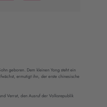
(wird
(wird
in
in
neuem
neuem
Tab
Tab
geöffnet)
geöffnet)
 Sohn geboren. Dem kleinen Yong steht ein
wächst, ermutigt ihn, der erste chinesische
und Verrat, den Ausruf der Volksrepublik