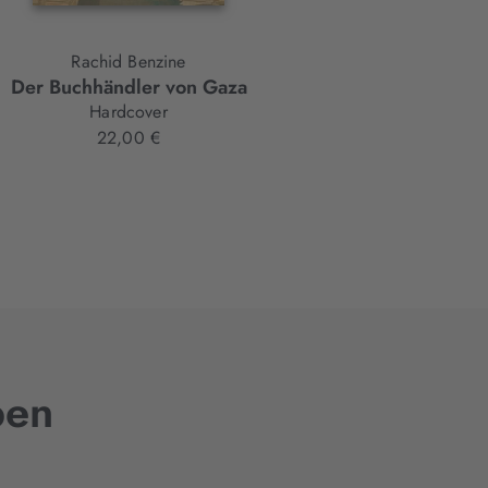
Rachid Benzine
Kjell Westö
Der Buchhändler von Gaza
Dämmerung
Hardcover
Hardcover
22,00 €
26,00 €
ben