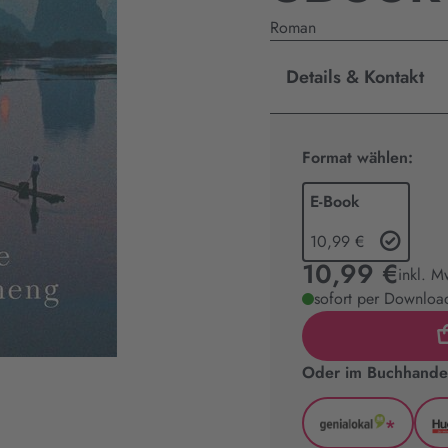
Roman
Details & Kontakt
Format wählen:
E-Book
10,99 €
10,99 €
inkl. M
sofort per Download
Oder im Buchhandel
*
GenialLoka