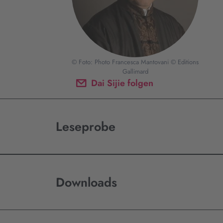
© Foto: Photo Francesca Mantovani © Editions
Gallimard
Dai Sijie folgen
Leseprobe
Downloads