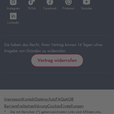
öffnet
öffnet
öffnet
öffnet
öffnet
in
in
in
in
in
Instagram
TikTok
Facebook
Pinterest
Youtube
neuem
neuem
neuem
neuem
neuem
öffnet
Tab
Tab
Tab
Tab
Tab
in
LinkedIn
neuem
Tab
Sie haben das Recht, Ihren Vertrag binnen 14 Tagen ohne
Angabe von Gründen zu widerrufen.
Vertrag widerrufen
Impressum
Kontakt
Datenschutz
FAQs
AGB
Barrierefreiheitserklärung
Cookie-Einstellungen
*
Die mit Sternchen (*) gekennzeichneten Links sind Affiliate-Links.