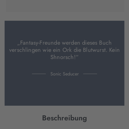
(wird
(wird
(wird
in
in
in
neuem
neuem
neuem
Tab
Tab
Tab
geöffnet)
geöffnet)
geöffnet)
„Fantasy-Freunde werden dieses Buch
verschlingen wie ein Ork die Blutwurst. Kein
Shnorsch!“
Sonic Seducer
Beschreibung