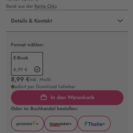
Band aus der
Reihe Orks
Details & Kontakt
Format wählen:
E-Book
8,99 €
8,99 €
inkl. MwSt.
sofort per Download lieferbar
In den Warenkorb
Oder im Buchhandel bestellen:
*
*
*
GenialLokal
Hugendubel
Thalia