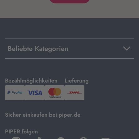
Beliebte Kategorien
mit
mit
Bezahlmöglichkeiten
Lieferung
PayPal,
Visa
und
DHL.
Mastercard.
Sicher einkaufen bei piper.de
PIPER folgen