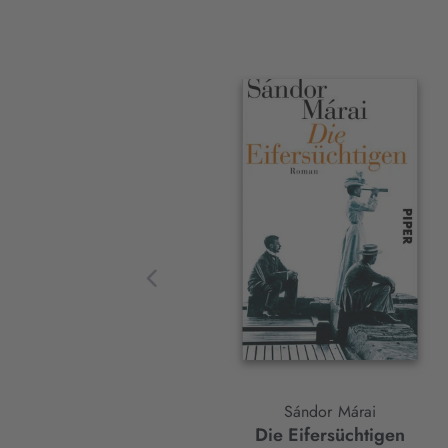
Interaktives
Slider-
Element
Sándor Márai
Die Eifersüchtigen