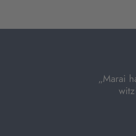
„Marai h
witz