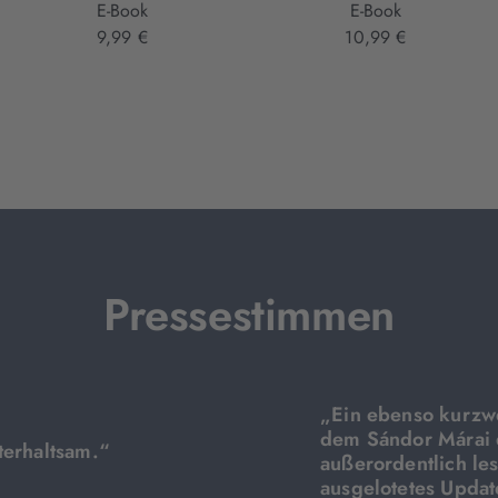
E-Book
E-Book
9,99 €
10,99 €
Pressestimmen
„Ein ebenso kurzwe
dem Sándor Márai d
terhaltsam.“
außerordentlich le
ausgelotetes Updat