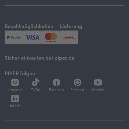
mit
mit
Bezahlmöglichkeiten
Lieferung
PayPal,
Visa
und
DHL.
Mastercard.
Sicher einkaufen bei piper.de
PIPER folgen
öffnet
öffnet
öffnet
öffnet
öffnet
in
in
in
in
in
Instagram
TikTok
Facebook
Pinterest
Youtube
neuem
neuem
neuem
neuem
neuem
öffnet
Tab
Tab
Tab
Tab
Tab
in
LinkedIn
neuem
Tab