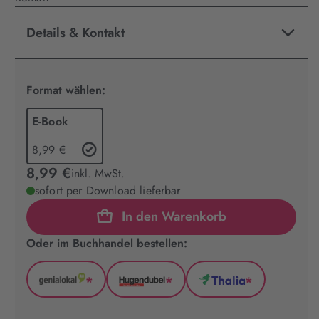
Details & Kontakt
Format wählen:
E-Book
8,99 €
8,99 €
inkl. MwSt.
sofort per Download lieferbar
In den Warenkorb
Oder im Buchhandel bestellen:
*
*
*
GenialLokal
Hugendubel
Thalia
(wird
(wird
(wird