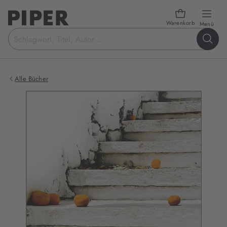
Warenkorb
öffn
Menü
Suchbegriff
eingeben
Alle Bücher