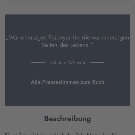
in
in
in
neuem
neuem
neuem
Tab
Tab
Tab
geöffnet)
geöffnet)
geöffnet)
„Warmherziges Plädoyer für die warmherzigen
Seiten des Lebens.“
Zuhause Wohnen
Alle Pressestimmen zum Buch
Beschreibung