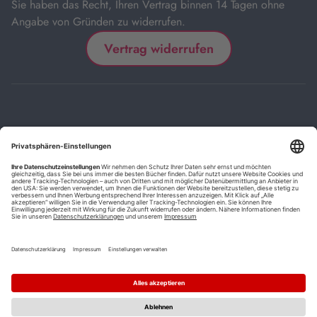
Sie haben das Recht, Ihren Vertrag binnen 14 Tagen ohne
Angabe von Gründen zu widerrufen.
Vertrag widerrufen
Impressum
Kontakt
Datenschutz
FAQs
AGB
Barrierefreiheitserklärung
Cookie-Einstellungen
*
Die mit Sternchen (*) gekennzeichneten Links sind Affiliate-Links.
Wenn Sie auf einen solchen Link klicken und auf der Zielseite etwas
kaufen, bekommen wir vom betreffenden Anbieter oder Online-Shop
eine Vermittlerprovision. Es entstehen für Sie keine Nachteile beim
Kauf oder Preis.
**
Befristete Preissenkung zum Buchpreisbindungspreis inkl.
Mehrwertsteuer.
1
Versand innerhalb Deutschlands versandkostenfrei ab 9,00 €
Bestellwert.
2
Vorbestellung ab 30 Tage vor Erscheinungstermin möglich.