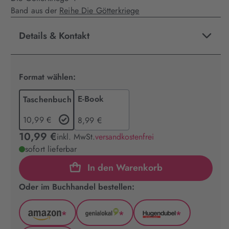
Band aus der
Reihe Die Götterkriege
Details & Kontakt
Format wählen:
E-Book
Taschenbuch
10,99 €
8,99 €
10,99 €
inkl. MwSt.
versandkostenfrei
sofort lieferbar
In den Warenkorb
Oder im Buchhandel bestellen:
*
*
*
Amazon
GenialLokal
Hugendubel