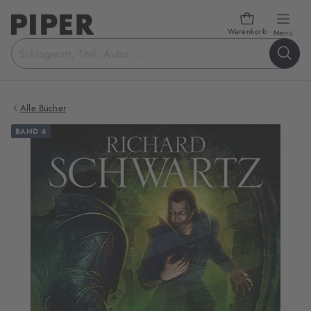
Warenkorb
öffn
Menü
Suchbegriff
eingeben
Alle Bücher
BAND 4