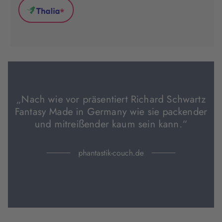
(wird
(wird
(wird
*
in
in
in
Thalia
neuem
neuem
neuem
(wird
Tab
Tab
Tab
in
geöffnet)
geöffnet)
geöffnet)
neuem
Tab
geöffnet)
„Nach wie vor präsentiert Richard Schwartz
Fantasy Made in Germany wie sie packender
und mitreißender kaum sein kann.“
phantastik-couch.de