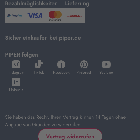
mit
mit
Bezahlmöglichkeiten
Lieferung
PayPal,
Visa
und
DHL.
Mastercard.
Sicher einkaufen bei piper.de
PIPER folgen
öffnet
öffnet
öffnet
öffnet
öffnet
in
in
in
in
in
Instagram
TikTok
Facebook
Pinterest
Youtube
neuem
neuem
neuem
neuem
neuem
öffnet
Tab
Tab
Tab
Tab
Tab
in
LinkedIn
neuem
Tab
Sie haben das Recht, Ihren Vertrag binnen 14 Tagen ohne
Angabe von Gründen zu widerrufen.
Vertrag widerrufen