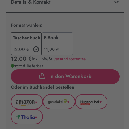
Details & Kontakt
Format wählen:
E-Book
Taschenbuch
12,00 €
11,99 €
12,00 €
inkl. MwSt.
versandkostenfrei
sofort lieferbar
In den Warenkorb
Oder im Buchhandel bestellen:
*
*
*
Amazon
GenialLokal
Hugendubel
(wird
(wird
(wird
*
in
in
in
Thalia
neuem
neuem
neuem
(wird