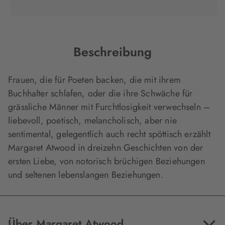
Tab
Tab
Tab
in
geöffnet)
geöffnet)
geöffnet)
neuem
Tab
geöffnet)
Beschreibung
Frauen, die für Poeten backen, die mit ihrem
Buchhalter schlafen, oder die ihre Schwäche für
grässliche Männer mit Furchtlosigkeit verwechseln –
liebevoll, poetisch, melancholisch, aber nie
sentimental, gelegentlich auch recht spöttisch erzählt
Margaret Atwood in dreizehn Geschichten von der
ersten Liebe, von notorisch brüchigen Beziehungen
und seltenen lebenslangen Beziehungen.
Über Margaret Atwood