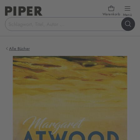
Warenkorb
öffn
Menü
Suchbegriff
eingeben
Alle Bücher