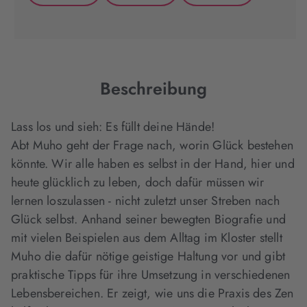
(wird
(wird
(wird
in
in
in
neuem
neuem
neuem
Tab
Tab
Tab
geöffnet)
geöffnet)
geöffnet)
Beschreibung
Lass los und sieh: Es füllt deine Hände!
Abt Muho geht der Frage nach, worin Glück bestehen
könnte. Wir alle haben es selbst in der Hand, hier und
heute glücklich zu leben, doch dafür müssen wir
lernen loszulassen - nicht zuletzt unser Streben nach
Glück selbst. Anhand seiner bewegten Biografie und
mit vielen Beispielen aus dem Alltag im Kloster stellt
Muho die dafür nötige geistige Haltung vor und gibt
praktische Tipps für ihre Umsetzung in verschiedenen
Lebensbereichen. Er zeigt, wie uns die Praxis des Zen