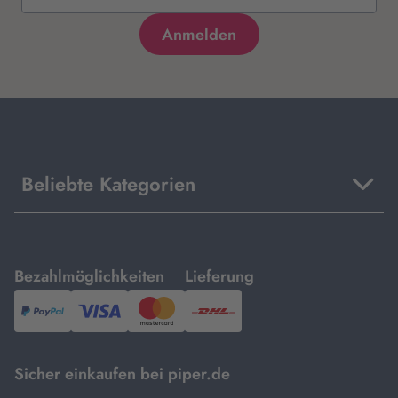
Beliebte Kategorien
mit
mit
Bezahlmöglichkeiten
Lieferung
PayPal,
Visa
und
DHL.
Mastercard.
Sicher einkaufen bei piper.de