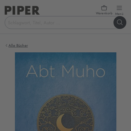
Warenkorb
öffn
Menü
Suchbegriff
eingeben
Alle Bücher