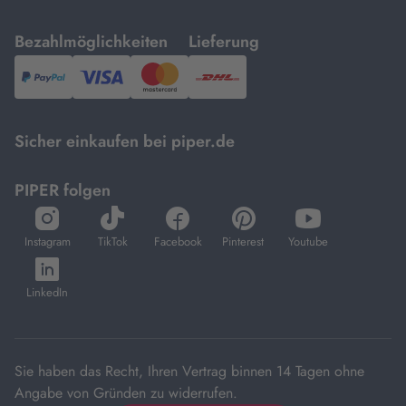
mit
mit
Bezahlmöglichkeiten
Lieferung
PayPal,
Visa
und
DHL.
Mastercard.
Sicher einkaufen bei piper.de
PIPER folgen
öffnet
öffnet
öffnet
öffnet
öffnet
in
in
in
in
in
Instagram
TikTok
Facebook
Pinterest
Youtube
neuem
neuem
neuem
neuem
neuem
öffnet
Tab
Tab
Tab
Tab
Tab
in
LinkedIn
neuem
Tab
Sie haben das Recht, Ihren Vertrag binnen 14 Tagen ohne
Angabe von Gründen zu widerrufen.