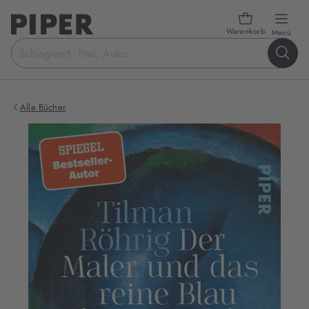
Warenkorb
öffn
Menü
Suchbegriff
eingeben
Alle Bücher
Produktbilder
zum
Buch