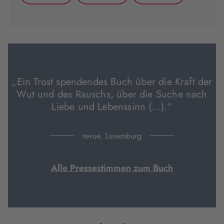
(wird
(wird
(wird
in
in
in
neuem
neuem
neuem
Tab
Tab
Tab
geöffnet)
geöffnet)
geöffnet)
„Ein Trost spendendes Buch über die Kraft der
Wut und des Rauschs, über die Suche nach
Liebe und Lebenssinn (...).“
revue, Luxemburg
Alle Pressestimmen zum Buch