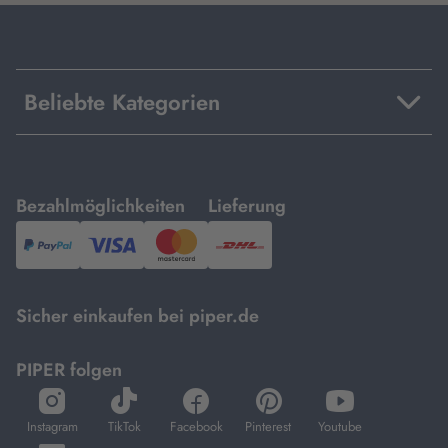
Beliebte Kategorien
mit
mit
Bezahlmöglichkeiten
Lieferung
PayPal,
Visa
und
DHL.
Mastercard.
Sicher einkaufen bei piper.de
PIPER folgen
öffnet
öffnet
öffnet
öffnet
öffnet
in
in
in
in
in
Instagram
TikTok
Facebook
Pinterest
Youtube
neuem
neuem
neuem
neuem
neuem