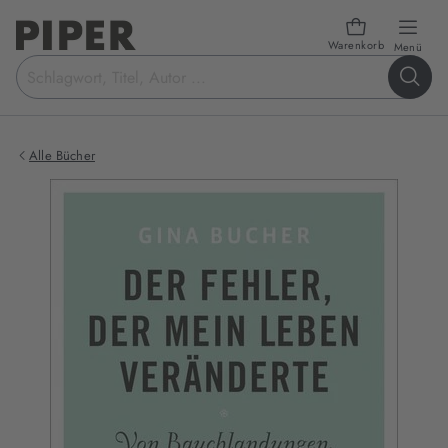
Warenkorb
öffn
Menü
Suchbegriff
eingeben
Alle Bücher