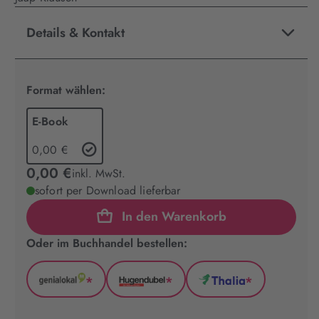
Details & Kontakt
Format wählen:
E-Book
0,00 €
0,00 €
inkl. MwSt.
sofort per Download lieferbar
In den Warenkorb
Oder im Buchhandel bestellen:
*
*
*
GenialLokal
Hugendubel
Thalia
(wird
(wird
(wird