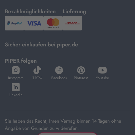
mit
mit
Bezahlmöglichkeiten
Lieferung
PayPal,
Visa
und
DHL.
Mastercard.
Sicher einkaufen bei piper.de
PIPER folgen
öffnet
öffnet
öffnet
öffnet
öffnet
in
in
in
in
in
Instagram
TikTok
Facebook
Pinterest
Youtube
neuem
neuem
neuem
neuem
neuem
öffnet
Tab
Tab
Tab
Tab
Tab
in
LinkedIn
neuem
Tab
Sie haben das Recht, Ihren Vertrag binnen 14 Tagen ohne
Angabe von Gründen zu widerrufen.