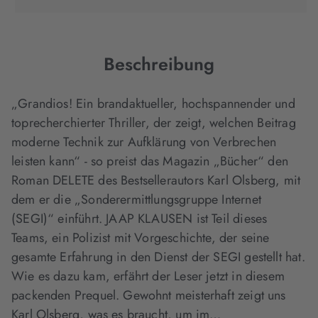
in
in
in
neuem
neuem
neuem
Tab
Tab
Tab
geöffnet)
geöffnet)
geöffnet)
Beschreibung
„Grandios! Ein brandaktueller, hochspannender und
toprecherchierter Thriller, der zeigt, welchen Beitrag
moderne Technik zur Aufklärung von Verbrechen
leisten kann“ - so preist das Magazin „Bücher“ den
Roman DELETE des Bestsellerautors Karl Olsberg, mit
dem er die „Sonderermittlungsgruppe Internet
(SEGI)“ einführt. JAAP KLAUSEN ist Teil dieses
Teams, ein Polizist mit Vorgeschichte, der seine
gesamte Erfahrung in den Dienst der SEGI gestellt hat.
Wie es dazu kam, erfährt der Leser jetzt in diesem
packenden Prequel. Gewohnt meisterhaft zeigt uns
Karl Olsberg, was es braucht, um im…