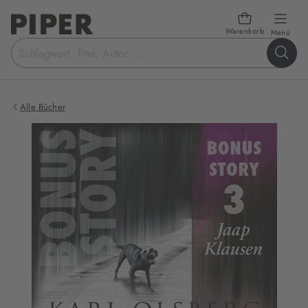
Warenkorb
öffn
Menü
Suchbegriff
eingeben
Alle Bücher