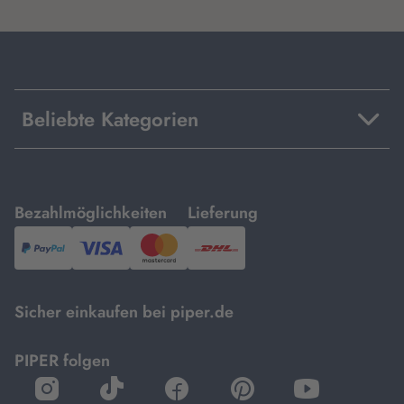
Beliebte Kategorien
mit
mit
Bezahlmöglichkeiten
Lieferung
PayPal,
Visa
und
DHL.
Mastercard.
Sicher einkaufen bei piper.de
PIPER folgen
öffnet
öffnet
öffnet
öffnet
öffnet