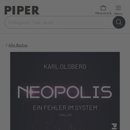
Warenkorb
öffn
Menü
Suchbegriff
eingeben
Alle Bücher