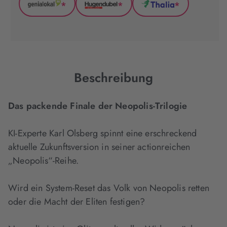
*
*
*
GenialLokal
Hugendubel
Thalia
(wird
(wird
(wird
in
in
in
neuem
neuem
neuem
Tab
Tab
Tab
geöffnet)
geöffnet)
geöffnet)
Beschreibung
Das packende Finale der Neopolis-Trilogie
KI-Experte Karl Olsberg spinnt eine erschreckend
aktuelle Zukunftsversion in seiner actionreichen
„Neopolis“-Reihe.
Wird ein System-Reset das Volk von Neopolis retten
oder die Macht der Eliten festigen?