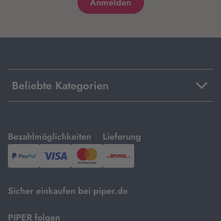
Beliebte Kategorien
mit
mit
Bezahlmöglichkeiten
Lieferung
PayPal,
Visa
und
DHL.
Mastercard.
Sicher einkaufen bei piper.de
PIPER folgen