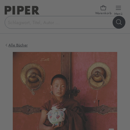
Warenkorb
öffn
Menü
Suchbegriff
eingeben
Alle Bücher