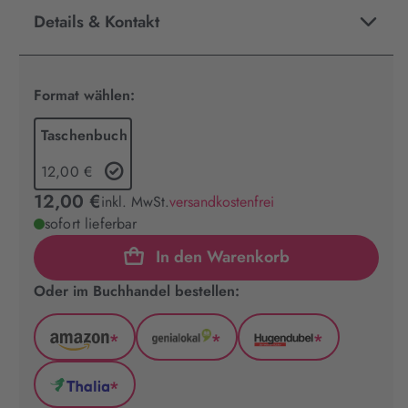
Details & Kontakt
Format wählen:
Taschenbuch
12,00 €
12,00 €
inkl. MwSt.
versandkostenfrei
sofort lieferbar
In den Warenkorb
Oder im Buchhandel bestellen:
*
*
*
Amazon
GenialLokal
Hugendubel
(wird
(wird
(wird
*
in
in
in
Thalia