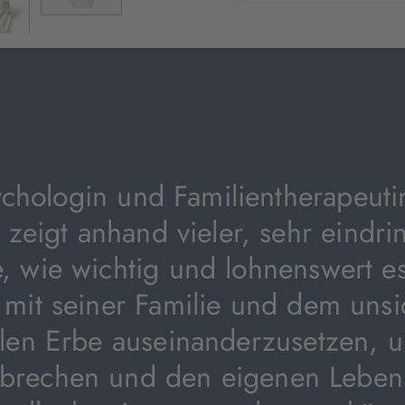
neuem
Tab
geöffnet)
ychologin und Familientherapeuti
zeigt anhand vieler, sehr eindri
e, wie wichtig und lohnenswert es 
 mit seiner Familie und dem unsi
len Erbe auseinanderzusetzen, 
brechen und den eigenen Leben