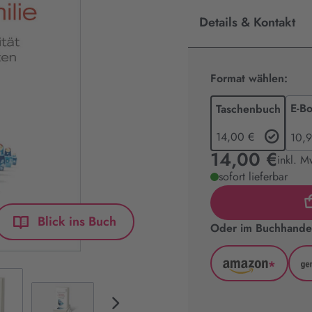
Details & Kontakt
Format wählen:
E-B
Taschenbuch
14,00 €
10,9
14,00 €
inkl. M
sofort lieferbar
Blick ins Buch
Oder im Buchhandel
*
Amazon
(wird
in