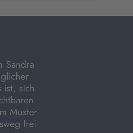
neuem
neuem
neuem
Tab
Tab
Tab
geöffnet)
geöffnet)
geöffnet)
n Sandra
nglicher
ist, sich
chtbaren
um Muster
sweg frei