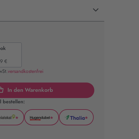
ook
9 €
wSt.
versandkostenfrei
In den Warenkorb
 bestellen:
*
*
*
GenialLokal
Hugendubel
Thalia
(wird
(wird
(wird
in
in
in