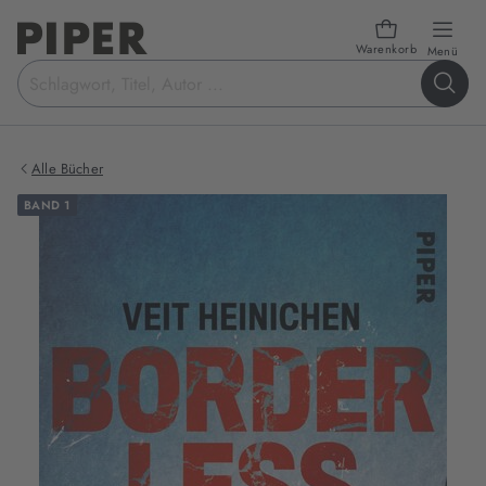
Warenkorb
öffn
Menü
Suchbegriff
eingeben
Alle Bücher
BAND 1