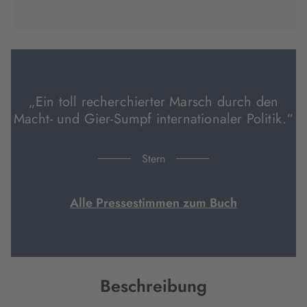
(wird
(wird
(wird
in
in
in
neuem
neuem
neuem
Tab
Tab
Tab
geöffnet)
geöffnet)
geöffnet)
„Ein toll recherchierter Marsch durch den
Macht- und Gier-Sumpf internationaler Politik.“
Stern
Alle Pressestimmen zum Buch
Beschreibung