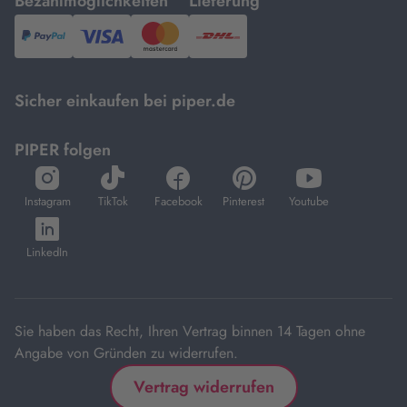
mit
mit
Bezahlmöglichkeiten
Lieferung
PayPal,
Visa
und
DHL.
Mastercard.
Sicher einkaufen bei piper.de
PIPER folgen
öffnet
öffnet
öffnet
öffnet
öffnet
in
in
in
in
in
Instagram
TikTok
Facebook
Pinterest
Youtube
neuem
neuem
neuem
neuem
neuem
öffnet
Tab
Tab
Tab
Tab
Tab
in
LinkedIn
neuem
Tab
Sie haben das Recht, Ihren Vertrag binnen 14 Tagen ohne
Angabe von Gründen zu widerrufen.
Vertrag widerrufen