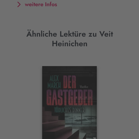
weitere Infos
Ähnliche Lektüre zu Veit
Heinichen
Interaktives
Slider-
Element