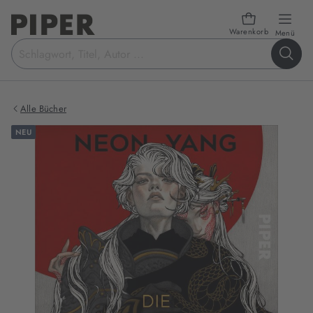
Warenkorb
öffn
Menü
Suchbegriff
eingeben
Alle Bücher
NEU
Produktbilder
zum
Buch