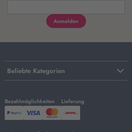
Beliebte Kategorien
mit
mit
Bezahlmöglichkeiten
Lieferung
PayPal,
Visa
und
DHL.
Mastercard.