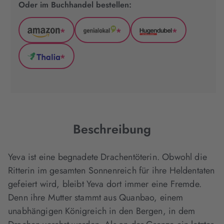
Oder im Buchhandel bestellen:
*
*
*
Amazon
GenialLokal
Hugendubel
(wird
(wird
(wird
*
in
in
in
Thalia
neuem
neuem
neuem
(wird
Tab
Tab
Tab
in
geöffnet)
geöffnet)
geöffnet)
neuem
Tab
geöffnet)
Beschreibung
Yeva ist eine begnadete Drachentöterin. Obwohl die
Ritterin im gesamten Sonnenreich für ihre Heldentaten
gefeiert wird, bleibt Yeva dort immer eine Fremde.
Denn ihre Mutter stammt aus Quanbao, einem
unabhängigen Königreich in den Bergen, in dem