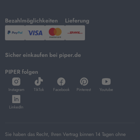
mit
mit
Bezahlmöglichkeiten
Lieferung
PayPal,
Visa
und
DHL.
Mastercard.
Sicher einkaufen bei piper.de
PIPER folgen
öffnet
öffnet
öffnet
öffnet
öffnet
in
in
in
in
in
Instagram
TikTok
Facebook
Pinterest
Youtube
neuem
neuem
neuem
neuem
neuem
öffnet
Tab
Tab
Tab
Tab
Tab
in
LinkedIn
neuem
Tab
Sie haben das Recht, Ihren Vertrag binnen 14 Tagen ohne