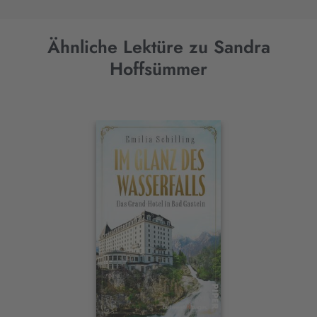
Ähnliche Lektüre zu Sandra
Hoffsümmer
Interaktives
Slider-
Element