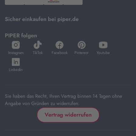
PayPal,
Visa
und
DHL.
Mastercard.
Sicher einkaufen bei piper.de
PIPER folgen
öffnet
öffnet
öffnet
öffnet
öffnet
in
in
in
in
in
Instagram
TikTok
Facebook
Pinterest
Youtube
neuem
neuem
neuem
neuem
neuem
öffnet
Tab
Tab
Tab
Tab
Tab
in
LinkedIn
neuem
Tab
Sie haben das Recht, Ihren Vertrag binnen 14 Tagen ohne
Angabe von Gründen zu widerrufen.
Vertrag widerrufen