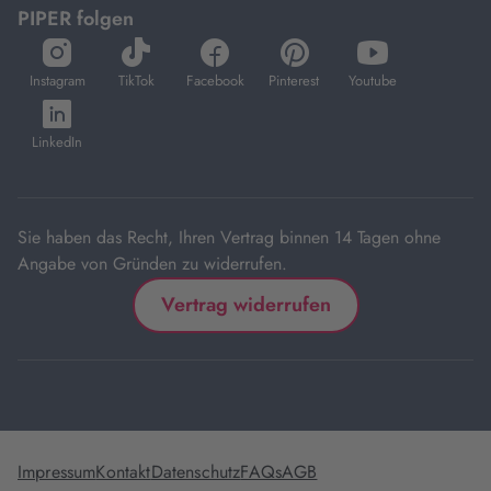
PIPER folgen
öffnet
öffnet
öffnet
öffnet
öffnet
in
in
in
in
in
Instagram
TikTok
Facebook
Pinterest
Youtube
neuem
neuem
neuem
neuem
neuem
öffnet
Tab
Tab
Tab
Tab
Tab
in
LinkedIn
neuem
Tab
Sie haben das Recht, Ihren Vertrag binnen 14 Tagen ohne
Angabe von Gründen zu widerrufen.
Vertrag widerrufen
Impressum
Kontakt
Datenschutz
FAQs
AGB