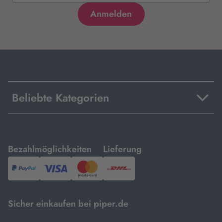
Beliebte Kategorien
mit
mit
Bezahlmöglichkeiten
Lieferung
PayPal,
Visa
und
DHL.
Mastercard.
Sicher einkaufen bei piper.de