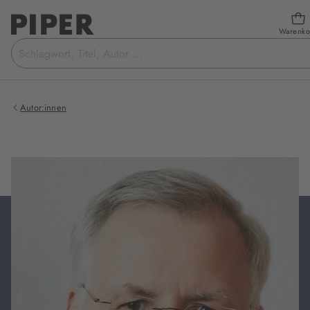
Warenko
Suchbegriff
eingeben
Autor:innen