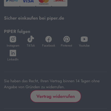
PayPal,
Visa
und
DHL.
Mastercard.
Sicher einkaufen bei piper.de
PIPER folgen
öffnet
öffnet
öffnet
öffnet
öffnet
in
in
in
in
in
Instagram
TikTok
Facebook
Pinterest
Youtube
neuem
neuem
neuem
neuem
neuem
öffnet
Tab
Tab
Tab
Tab
Tab
in
LinkedIn
neuem
Tab
Sie haben das Recht, Ihren Vertrag binnen 14 Tagen ohne
Angabe von Gründen zu widerrufen.
Vertrag widerrufen