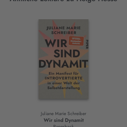
Interaktives
Slider-
Element
Juliane Marie Schreiber
Wir sind Dynamit
Paperback