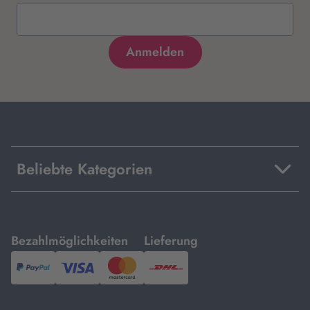
Beliebte Kategorien
mit
mit
Bezahlmöglichkeiten
Lieferung
PayPal,
Visa
und
DHL.
Mastercard.