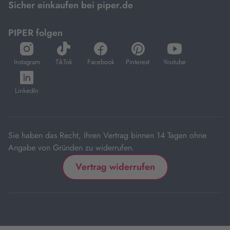
Sicher einkaufen bei piper.de
PIPER folgen
öffnet
öffnet
öffnet
öffnet
öffnet
in
in
in
in
in
Instagram
TikTok
Facebook
Pinterest
Youtube
neuem
neuem
neuem
neuem
neuem
öffnet
Tab
Tab
Tab
Tab
Tab
in
LinkedIn
neuem
Tab
Sie haben das Recht, Ihren Vertrag binnen 14 Tagen ohne
Angabe von Gründen zu widerrufen.
Vertrag widerrufen