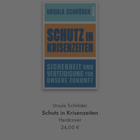
Interaktives
Slider-
Element
Ursula Schröder
Schutz in Krisenzeiten
Hardcover
24,00 €