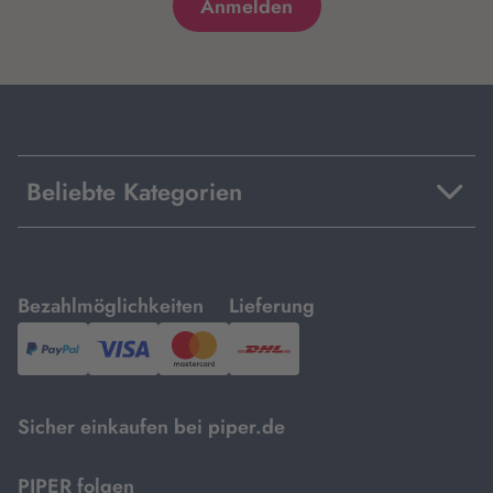
Beliebte Kategorien
mit
mit
Bezahlmöglichkeiten
Lieferung
PayPal,
Visa
und
DHL.
Mastercard.
Sicher einkaufen bei piper.de
PIPER folgen