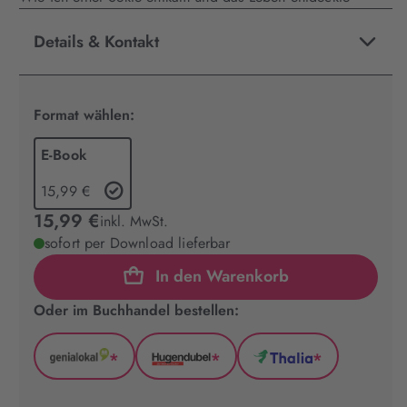
Details & Kontakt
Format wählen:
E-Book
15,99 €
15,99 €
inkl. MwSt.
sofort per Download lieferbar
In den Warenkorb
Oder im Buchhandel bestellen:
*
*
*
GenialLokal
Hugendubel
Thalia
(wird
(wird
(wird