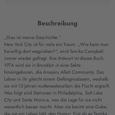
in
in
in
neuem
neuem
neuem
Tab
Tab
Tab
geöffnet)
geöffnet)
geöffnet)
Beschreibung
„Dies ist meine Geschichte.“
New York City ist für viele ein Traum. „Wie kann man
freiwillig dort wegziehen?“, wird Tamika Campbell
immer wieder gefragt. Ihre Antwort ist dieses Buch.
1974 wird sie in Brooklyn in eine Sekte
hineingeboren, die Ansaaru Allah Community. Das
Leben in ihr gleicht einem Gefängnisdasein, weshalb
sie mit 13 Jahren mutterseelenallein die Flucht ergreift.
Was folgt sind Stationen in Philadelphia, Salt Lake
City und Santa Monica, was die Lage für sie nicht
wesentlich besser macht. Aber sie besitzt eine Gabe,
die sie am Leben hält: den Humor. Erst als es Tamika