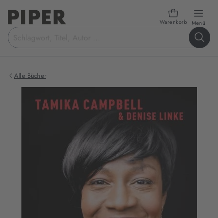
Warenkorb
öffn
Menü
Suchbegriff
eingeben
Alle Bücher