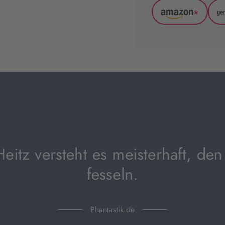
*
Amazon
(wird
in
neuem
Tab
geöffnet)
eitz versteht es meisterhaft, den
fesseln.
Phantastik.de