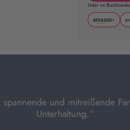
Oder im Buchhandel
*
Amazon
(wird
in
neuem
Tab
geöffnet)
.) spannende und mitreißende Fan
Unterhaltung.“