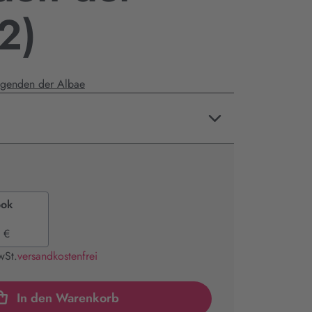
2)
egenden der Albae
ook
 €
wSt.
versandkostenfrei
In den Warenkorb