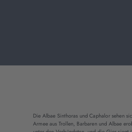
Die Albae Sinthoras und Caphalor sehen si
Armee aus Trollen, Barbaren und Albae erob
unter den Verbündeten, und die Gier siegt 