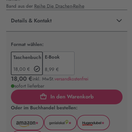
Band aus der
Reihe Die Drachen-Reihe
Details & Kontakt
Format wählen:
E-Book
Taschenbuch
18,00 €
8,99 €
18,00 €
inkl. MwSt.
versandkostenfrei
sofort lieferbar
In den Warenkorb
Oder im Buchhandel bestellen:
*
*
*
Amazon
GenialLokal
Hugendubel