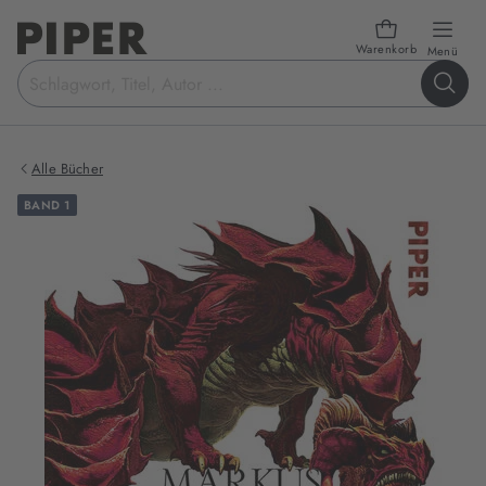
Warenkorb
öffn
Menü
Suchbegriff
eingeben
Alle Bücher
BAND 1