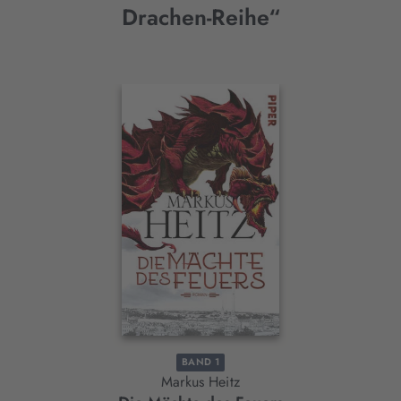
Drachen-Reihe“
Interaktives
Slider-
Element
BAND 1
Markus Heitz