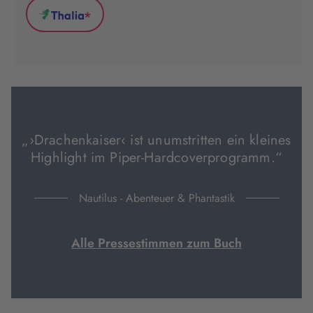
(wird
(wird
(wird
*
in
in
in
Thalia
neuem
neuem
neuem
(wird
Tab
Tab
Tab
in
geöffnet)
geöffnet)
geöffnet)
neuem
Tab
geöffnet)
„›Drachenkaiser‹ ist unumstritten ein kleines
Highlight im Piper-Hardcoverprogramm.“
Nautilus - Abenteuer & Phantastik
Alle Pressestimmen zum Buch