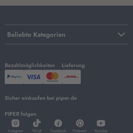
Beliebte Kategorien
mit
mit
Bezahlmöglichkeiten
Lieferung
PayPal,
Visa
und
DHL.
Mastercard.
Sicher einkaufen bei piper.de
PIPER folgen
öffnet
öffnet
öffnet
öffnet
öffnet
in
in
in
in
in
Instagram
TikTok
Facebook
Pinterest
Youtube