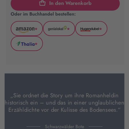
In den Warenkorb
Oder im Buchhandel bestellen:
*
*
*
Amazon
GenialLokal
Hugendubel
(wird
(wird
(wird
*
in
in
in
Thalia
neuem
neuem
neuem
(wird
Tab
Tab
Tab
in
geöffnet)
geöffnet)
geöffnet)
neuem
Tab
geöffnet)
„Sie ordnet die Story um ihre Romanheldin
historisch ein – und das in einer unglaublichen
Erzähldichte vor der Kulisse des Bodensees.“
Schwarzwälder Bote