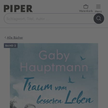
Warenkorb
öffn
Menü
Suchbegriff
eingeben
Alle Bücher
BAND 2
Produktbilder
zum
Buch