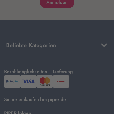
Beliebte Kategorien
mit
mit
Bezahlmöglichkeiten
Lieferung
PayPal,
Visa
und
DHL.
Mastercard.
Sicher einkaufen bei piper.de
PIPER folgen