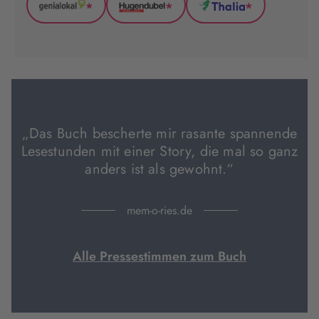
*
*
*
GenialLokal
Hugendubel
Thalia
(wird
(wird
(wird
in
in
in
neuem
neuem
neuem
Tab
Tab
Tab
geöffnet)
geöffnet)
geöffnet)
„Das Buch bescherte mir rasante spannende
Lesestunden mit einer Story, die mal so ganz
anders ist als gewohnt.“
mem-o-ries.de
Alle Pressestimmen zum Buch