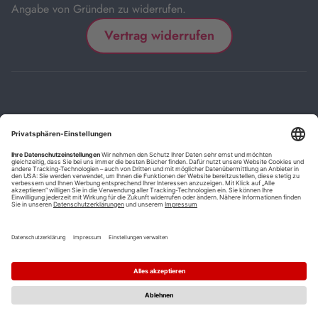
Angabe von Gründen zu widerrufen.
Vertrag widerrufen
Impressum
Kontakt
Datenschutz
FAQs
AGB
Barrierefreiheitserklärung
Cookie-Einstellungen
*
Die mit Sternchen (*) gekennzeichneten Links sind Affiliate-Links.
Wenn Sie auf einen solchen Link klicken und auf der Zielseite etwas
kaufen, bekommen wir vom betreffenden Anbieter oder Online-Shop
eine Vermittlerprovision. Es entstehen für Sie keine Nachteile beim
Kauf oder Preis.
**
Befristete Preissenkung zum Buchpreisbindungspreis inkl.
Mehrwertsteuer.
1
Versand innerhalb Deutschlands versandkostenfrei ab 9,00 €
Bestellwert.
2
Vorbestellung ab 30 Tage vor Erscheinungstermin möglich.