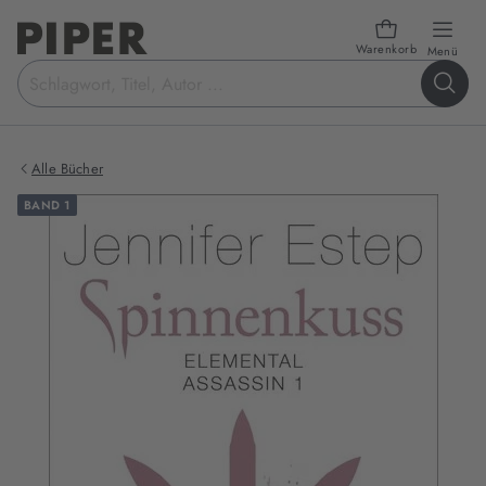
Warenkorb
öffn
Menü
Suchbegriff
eingeben
Alle Bücher
BAND 1