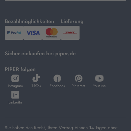
mit
mit
Bezahlmöglichkeiten
Lieferung
PayPal,
Visa
und
DHL.
Mastercard.
Sicher einkaufen bei piper.de
PIPER folgen
öffnet
öffnet
öffnet
öffnet
öffnet
in
in
in
in
in
Instagram
TikTok
Facebook
Pinterest
Youtube
neuem
neuem
neuem
neuem
neuem
öffnet
Tab
Tab
Tab
Tab
Tab
in
LinkedIn
neuem
Tab
Sie haben das Recht, Ihren Vertrag binnen 14 Tagen ohne