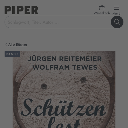
Warenkorb
öffn
Menü
Suchbegriff
eingeben
Alle Bücher
BAND 1