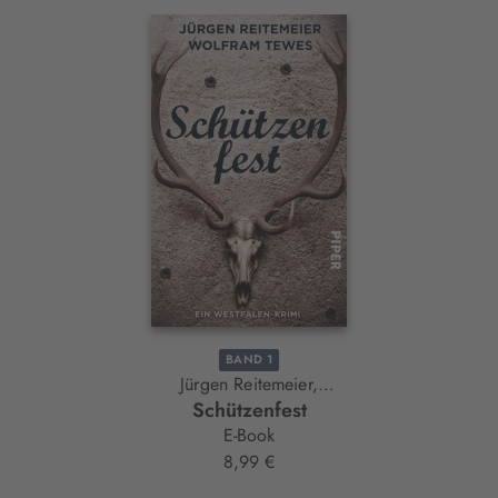
Interaktives
Slider-
Element
BAND 1
Jürgen Reitemeier,
Schützenfest
Wolfram Tewes
E-Book
8,99 €