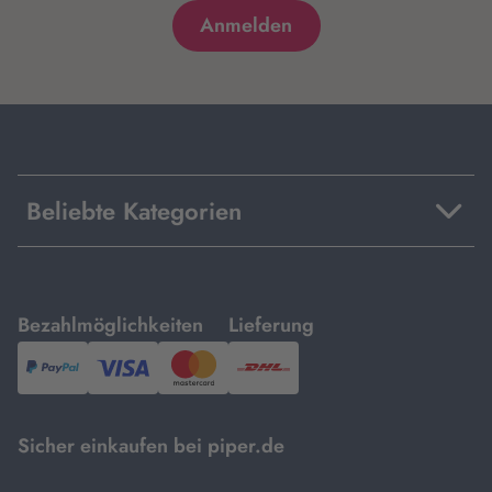
Beliebte Kategorien
mit
mit
Bezahlmöglichkeiten
Lieferung
PayPal,
Visa
und
DHL.
Mastercard.
Sicher einkaufen bei piper.de