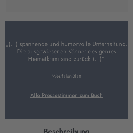
(wird
(wird
(wird
in
in
in
neuem
neuem
neuem
Tab
Tab
Tab
geöffnet)
geöffnet)
geöffnet)
„(…) spannende und humorvolle Unterhaltung.
Die ausgewiesenen Könner des genres
Heimatkrimi sind zurück (…)“
Westfalen-Blatt
Alle Pressestimmen zum Buch
Beschreibung