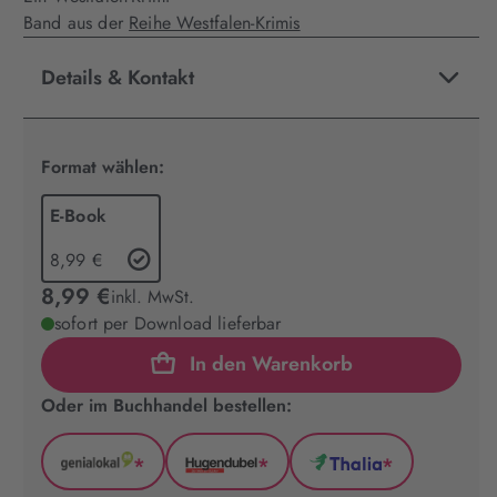
Band aus der
Reihe Westfalen-Krimis
Details & Kontakt
Format wählen:
E-Book
8,99 €
8,99 €
inkl. MwSt.
sofort per Download lieferbar
In den Warenkorb
Oder im Buchhandel bestellen:
*
*
*
GenialLokal
Hugendubel
Thalia