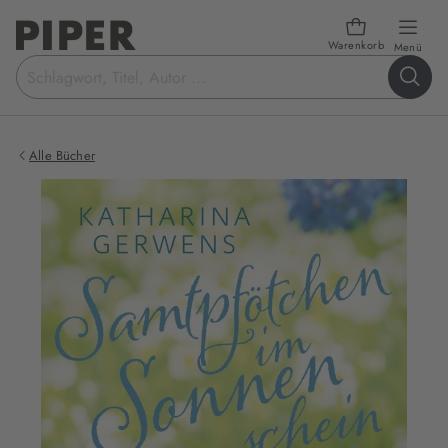
Warenkorb
öffn
Menü
Suchbegriff
eingeben
Alle Bücher
Produktbilder
zum
Buch