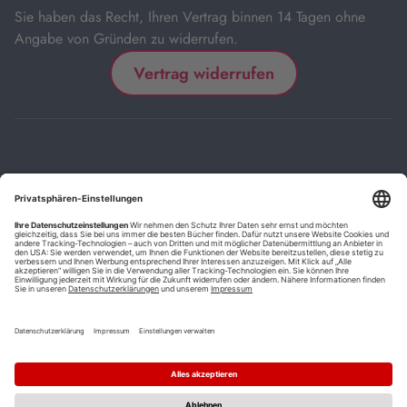
Sie haben das Recht, Ihren Vertrag binnen 14 Tagen ohne
Angabe von Gründen zu widerrufen.
Vertrag widerrufen
Impressum
Kontakt
Datenschutz
FAQs
AGB
Barrierefreiheitserklärung
Cookie-Einstellungen
*
Die mit Sternchen (*) gekennzeichneten Links sind Affiliate-Links.
Wenn Sie auf einen solchen Link klicken und auf der Zielseite etwas
kaufen, bekommen wir vom betreffenden Anbieter oder Online-Shop
eine Vermittlerprovision. Es entstehen für Sie keine Nachteile beim
Kauf oder Preis.
**
Befristete Preissenkung zum Buchpreisbindungspreis inkl.
Mehrwertsteuer.
1
Versand innerhalb Deutschlands versandkostenfrei ab 9,00 €
Bestellwert.