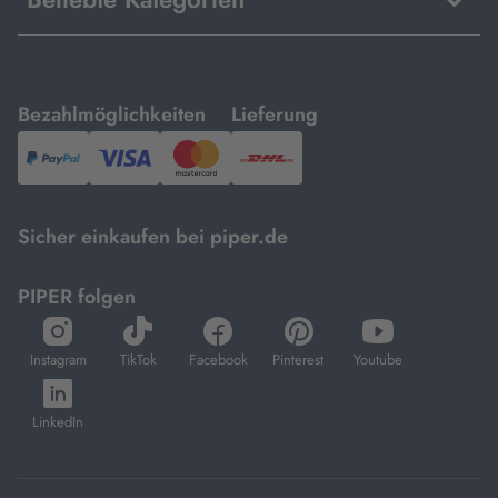
mit
mit
Bezahlmöglichkeiten
Lieferung
PayPal,
Visa
und
DHL.
Mastercard.
Sicher einkaufen bei piper.de
PIPER folgen
öffnet
öffnet
öffnet
öffnet
öffnet
in
in
in
in
in
Instagram
TikTok
Facebook
Pinterest
Youtube
neuem
neuem
neuem
neuem
neuem
öffnet
Tab
Tab
Tab
Tab
Tab
in
LinkedIn
neuem
Tab