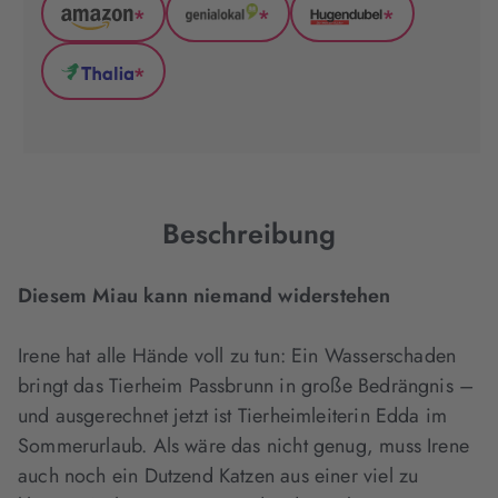
*
*
*
Amazon
GenialLokal
Hugendubel
(wird
(wird
(wird
*
in
in
in
Thalia
neuem
neuem
neuem
(wird
Tab
Tab
Tab
in
geöffnet)
geöffnet)
geöffnet)
neuem
Tab
geöffnet)
Beschreibung
Diesem Miau kann niemand widerstehen
Irene hat alle Hände voll zu tun: Ein Wasser­schaden
bringt das Tierheim Passbrunn in große Bedrängnis –
und ausgerechnet jetzt ist Tierheimleiterin Edda im
Sommerurlaub. Als wäre das nicht genug, muss Irene
auch noch ein Dutzend Katzen aus einer viel zu