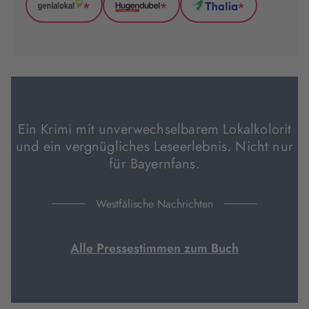
*
*
*
GenialLokal
Hugendubel
Thalia
(wird
(wird
(wird
in
in
in
neuem
neuem
neuem
Tab
Tab
Tab
geöffnet)
geöffnet)
geöffnet)
Ein Krimi mit unverwechselbarem Lokalkolorit
und ein vergnügliches Leseerlebnis. Nicht nur
für Bayernfans.
Westfälische Nachrichten
Alle Pressestimmen zum Buch