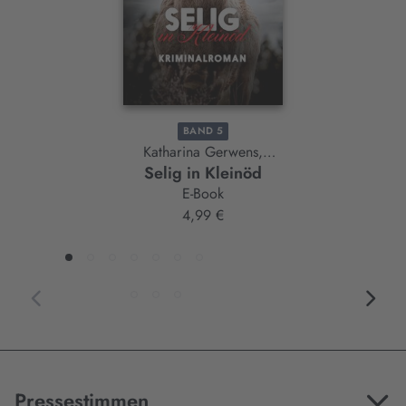
BAND 5
Katharina Gerwens,
Selig in Kleinöd
Herbert Schröger
E-Book
4,99 €
Pressestimmen