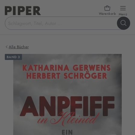
Warenkorb
öffn
Menü
Suchbegriff
eingeben
Alle Bücher
BAND 3