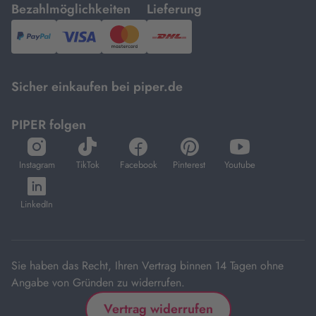
mit
mit
Bezahlmöglichkeiten
Lieferung
PayPal,
Visa
und
DHL.
Mastercard.
Sicher einkaufen bei piper.de
PIPER folgen
öffnet
öffnet
öffnet
öffnet
öffnet
in
in
in
in
in
Instagram
TikTok
Facebook
Pinterest
Youtube
neuem
neuem
neuem
neuem
neuem
öffnet
Tab
Tab
Tab
Tab
Tab
in
LinkedIn
neuem
Tab
Sie haben das Recht, Ihren Vertrag binnen 14 Tagen ohne
Angabe von Gründen zu widerrufen.
Vertrag widerrufen