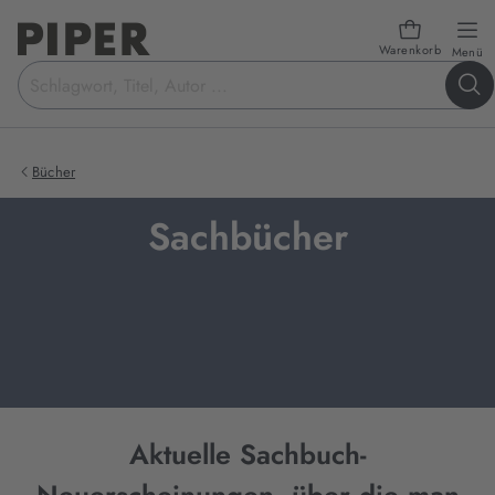
Warenkorb
öf
Menü
Suchbegriff
eingeben
Bücher
Sachbücher
Aktuelle Sachbuch-