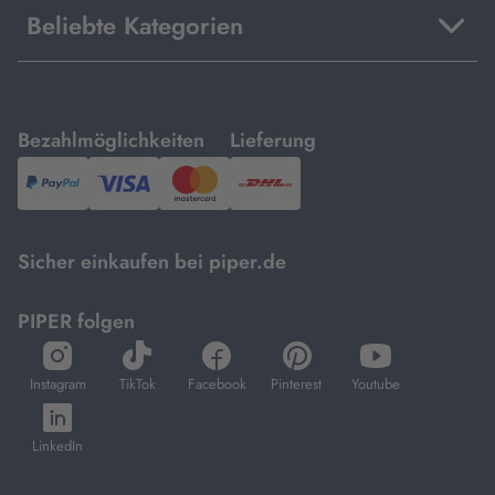
Beliebte Kategorien
mit
mit
Bezahlmöglichkeiten
Lieferung
PayPal,
Visa
und
DHL.
Mastercard.
Sicher einkaufen bei piper.de
PIPER folgen
öffnet
öffnet
öffnet
öffnet
öffnet
in
in
in
in
in
Instagram
TikTok
Facebook
Pinterest
Youtube
neuem
neuem
neuem
neuem
neuem
öffnet
Tab
Tab
Tab
Tab
Tab
in
LinkedIn
neuem
Tab