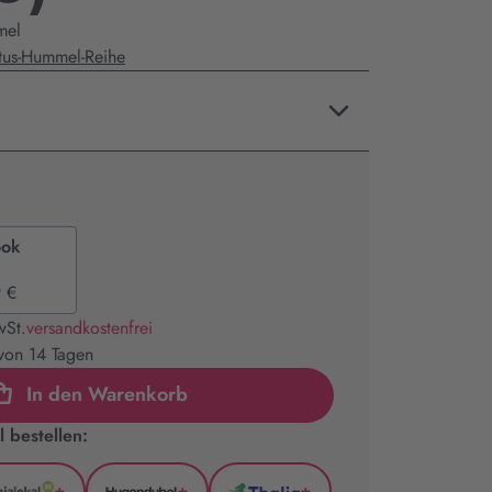
mel
tus-Hummel-Reihe
ook
 €
wSt.
versandkostenfrei
 von 14 Tagen
In den Warenkorb
 bestellen: