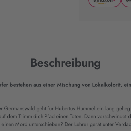
*
Amazon
(wird
in
neuem
Tab
geöffnet)
Beschreibung
er bestehen aus einer Mischung von Lokalkolorit, ein
Germanswald geht für Hubertus Hummel ein lang gehegter
auf dem Trimm-dich-Pfad einen Toten. Dann verschwindet di
einen Mord unterschieben? Der Lehrer gerät unter Verdach