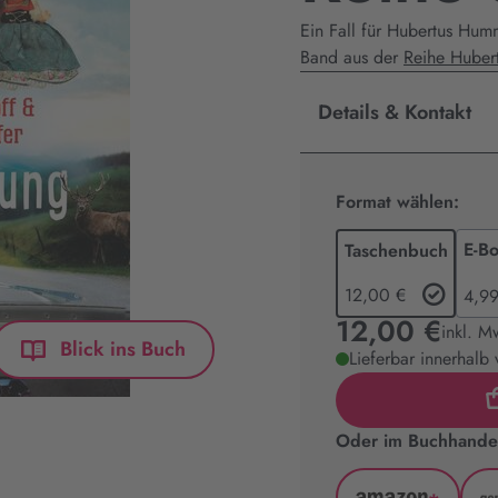
Ein Fall für Hubertus Hum
Band aus der
Reihe Huber
Details & Kontakt
Format wählen:
E-B
Taschenbuch
12,00 €
4,99
12,00 €
inkl. M
Blick ins Buch
Lieferbar innerhalb
Oder im Buchhandel