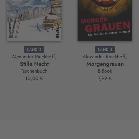
BAND 2
BAND 3
Alexander Rieckhoff,
Alexander Rieckhoff,
Stille Nacht
Morgengrauen
Stefan Ummenhofer
Stefan Ummenhofer
Taschenbuch
E-Book
10,00 €
7,99 €