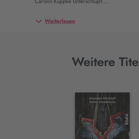
Carolin Kuppke Unterschlupf.…
Weiterlesen
Weitere Tit
Interaktives
Slider-
Element