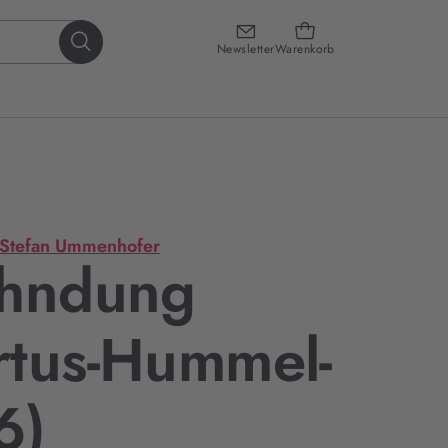
Newsletter
Warenkorb
Stefan Ummenhofer
ahndung
rtus-Hummel-
6)