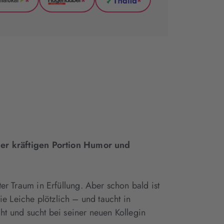
*
*
*
GenialLokal
Hugendubel
Thalia
(wird
(wird
(wird
in
in
in
neuem
neuem
neuem
Tab
Tab
Tab
geöffnet)
geöffnet)
geöffnet)
er kräftigen Portion Humor und
 Traum in Erfüllung. Aber schon bald ist
e Leiche plötzlich – und taucht in
t und sucht bei seiner neuen Kollegin