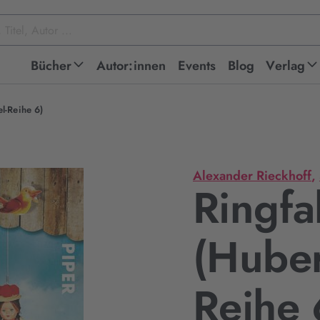
Bücher
Autor:innen
Events
Blog
Verlag
l-Reihe 6)
Alexander Rieckhoff
,
Ringf
(Hube
Reihe 