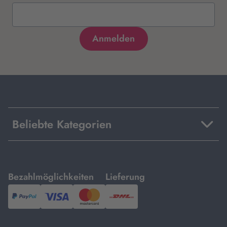
Beliebte Kategorien
mit
mit
Bezahlmöglichkeiten
Lieferung
PayPal,
Visa
und
DHL.
Mastercard.