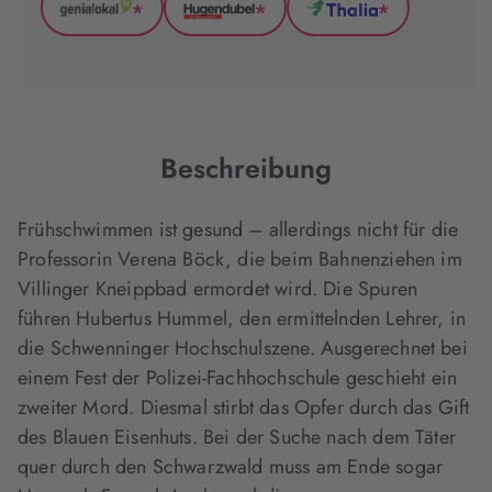
*
*
*
GenialLokal
Hugendubel
Thalia
(wird
(wird
(wird
in
in
in
neuem
neuem
neuem
Tab
Tab
Tab
geöffnet)
geöffnet)
geöffnet)
Beschreibung
Frühschwimmen ist gesund – allerdings nicht für die
Professorin Verena Böck, die beim Bahnenziehen im
Villinger Kneippbad ermordet wird. Die Spuren
führen Hubertus Hummel, den ermittelnden Lehrer, in
die Schwenninger Hochschulszene. Ausgerechnet bei
einem Fest der Polizei-Fachhochschule geschieht ein
zweiter Mord. Diesmal stirbt das Opfer durch das Gift
des Blauen Eisenhuts. Bei der Suche nach dem Täter
quer durch den Schwarzwald muss am Ende sogar