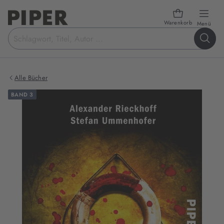
Warenkorb
öffn
Menü
Suchbegriff
eingeben
Alle Bücher
BAND 3