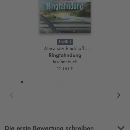
BAND 6
Alexander Rieckhoff,
Ringfahndung
Stefan Ummenhofer
Taschenbuch
12,00 €
Die erste Bewertung schreiben