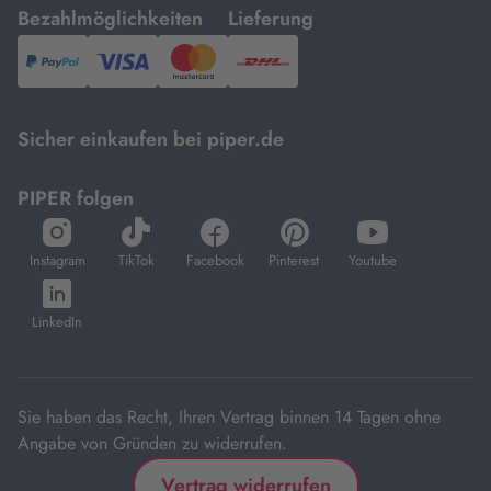
mit
mit
Bezahlmöglichkeiten
Lieferung
PayPal,
Visa
und
DHL.
Mastercard.
Sicher einkaufen bei piper.de
PIPER folgen
öffnet
öffnet
öffnet
öffnet
öffnet
in
in
in
in
in
Instagram
TikTok
Facebook
Pinterest
Youtube
neuem
neuem
neuem
neuem
neuem
öffnet
Tab
Tab
Tab
Tab
Tab
in
LinkedIn
neuem
Tab
Sie haben das Recht, Ihren Vertrag binnen 14 Tagen ohne
Angabe von Gründen zu widerrufen.
Vertrag widerrufen