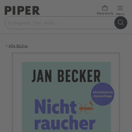
Warenkorb
öffn
Menü
Suchbegriff
eingeben
Alle Bücher