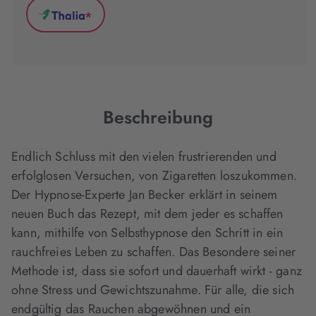
(wird
(wird
(wird
*
in
in
in
Thalia
neuem
neuem
neuem
(wird
Tab
Tab
Tab
in
geöffnet)
geöffnet)
geöffnet)
neuem
Tab
geöffnet)
Beschreibung
Endlich Schluss mit den vielen frustrierenden und
erfolglosen Versuchen, von Zigaretten loszukommen.
Der Hypnose-Experte Jan Becker erklärt in seinem
neuen Buch das Rezept, mit dem jeder es schaffen
kann, mithilfe von Selbsthypnose den Schritt in ein
rauchfreies Leben zu schaffen. Das Besondere seiner
Methode ist, dass sie sofort und dauerhaft wirkt - ganz
ohne Stress und Gewichtszunahme. Für alle, die sich
endgültig das Rauchen abgewöhnen und ein