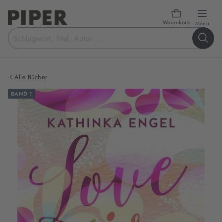
Warenkorb
öffn
Menü
Suchbegriff
eingeben
Alle Bücher
BAND 1