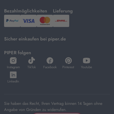
mit
mit
Bezahlmöglichkeiten
Lieferung
PayPal,
Visa
und
DHL.
Mastercard.
Sicher einkaufen bei piper.de
PIPER folgen
öffnet
öffnet
öffnet
öffnet
öffnet
in
in
in
in
in
Instagram
TikTok
Facebook
Pinterest
Youtube
neuem
neuem
neuem
neuem
neuem
öffnet
Tab
Tab
Tab
Tab
Tab
in
LinkedIn
neuem
Tab
Sie haben das Recht, Ihren Vertrag binnen 14 Tagen ohne
Angabe von Gründen zu widerrufen.