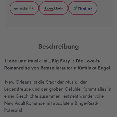
*
*
*
GenialLokal
Hugendubel
Thalia
(wird
(wird
(wird
in
in
in
neuem
neuem
neuem
Tab
Tab
Tab
geöffnet)
geöffnet)
geöffnet)
Beschreibung
Liebe und Musik im „Big Easy“: Die Love-is-
Romanreihe von Bestsellerautorin Kathinka Engel
New Orleans ist die Stadt der Musik, der
Lebensfreude und der großen Gefühle. Kommt alles in
einer Geschichte zusammen, entsteht wundervolle
New Adult Romance mit absolutem Binge-Read-
Potenzial.