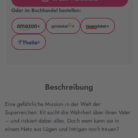
Oder im Buchhandel bestellen:
*
*
*
Amazon
GenialLokal
Hugendubel
(wird
(wird
(wird
*
in
in
in
Thalia
neuem
neuem
neuem
(wird
Tab
Tab
Tab
in
geöffnet)
geöffnet)
geöffnet)
neuem
Tab
geöffnet)
Beschreibung
Eine gefährliche Mission in der Welt der
Superreichen: Kit sucht die Wahrheit über ihren Vater
– und riskiert dabei alles. Doch wem kann sie in
einem Netz aus Lügen und Intrigen noch trauen?