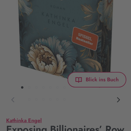
Blick ins Buch
Kathinka Engel
Exposing Billionaires’ Row