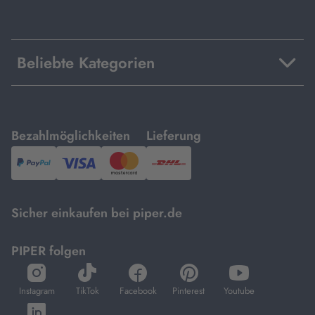
Beliebte Kategorien
mit
mit
Bezahlmöglichkeiten
Lieferung
PayPal,
Visa
und
DHL.
Mastercard.
Sicher einkaufen bei piper.de
PIPER folgen
öffnet
öffnet
öffnet
öffnet
öffnet
in
in
in
in
in
Instagram
TikTok
Facebook
Pinterest
Youtube
neuem
neuem
neuem
neuem
neuem
öffnet