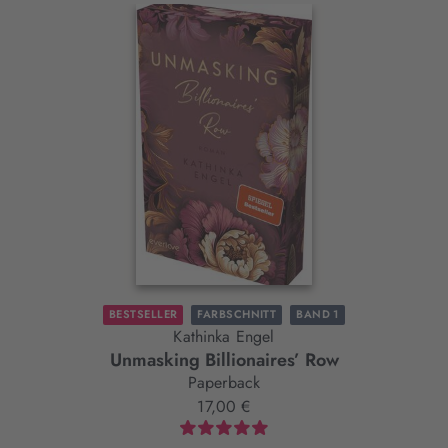
Interaktives
Slider-
Element
BESTSELLER
FARBSCHNITT
BAND 1
Kathinka Engel
Unmasking Billionaires’ Row
Paperback
17,00 €