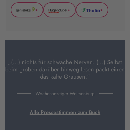
*
*
*
GenialLokal
Hugendubel
Thalia
(wird
(wird
(wird
in
in
in
neuem
neuem
neuem
Tab
Tab
Tab
geöffnet)
geöffnet)
geöffnet)
„(...) nichts für schwache Nerven. (...) Selbst
beim groben darüber hinweg lesen packt einen
das kalte Grausen.“
Wochenanzeiger Weissenburg
Alle Pressestimmen zum Buch