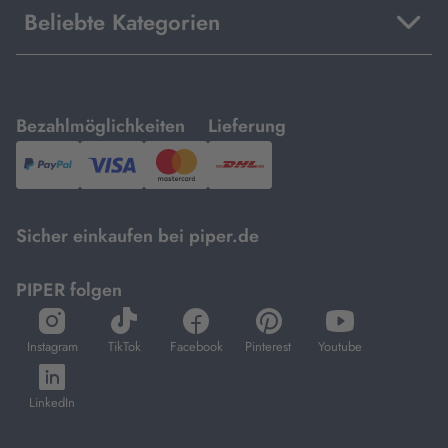
Beliebte Kategorien
mit
mit
Bezahlmöglichkeiten
Lieferung
PayPal,
Visa
und
DHL.
Mastercard.
Sicher einkaufen bei piper.de
PIPER folgen
öffnet
öffnet
öffnet
öffnet
öffnet
in
in
in
in
in
Instagram
TikTok
Facebook
Pinterest
Youtube
neuem
neuem
neuem
neuem
neuem
öffnet
Tab
Tab
Tab
Tab
Tab
in
LinkedIn
neuem
Tab