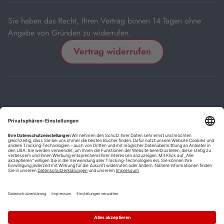
Sie haben das Recht, Ihren Vertrag binnen 14 Tagen ohne
Angabe von Gründen zu widerrufen.
Vertrag widerrufen
Impressum
Kontakt
Datenschutz
FAQs
AGB
Barrierefreiheitserklärung
Cookie-Einstellungen
*
Die mit Sternchen (*) gekennzeichneten Links sind Affiliate-Links.
Wenn Sie auf einen solchen Link klicken und auf der Zielseite etwas
kaufen, bekommen wir vom betreffenden Anbieter oder Online-Shop
eine Vermittlerprovision. Es entstehen für Sie keine Nachteile beim
Kauf oder Preis.
**
Befristete Preissenkung zum Buchpreisbindungspreis inkl.
Mehrwertsteuer.
1
Versand innerhalb Deutschlands versandkostenfrei ab 9,00 €