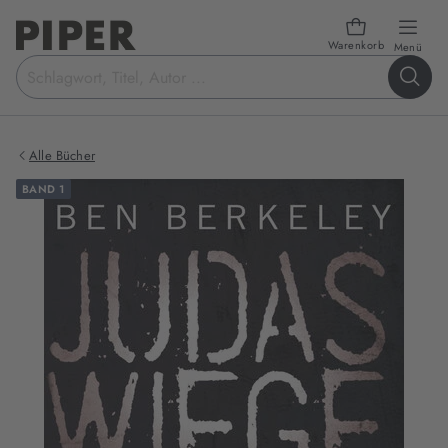
Warenkorb
öffn
Menü
Suchbegriff
eingeben
Alle Bücher
BAND 1