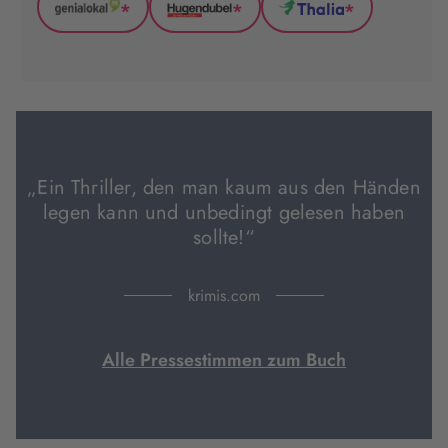
*
*
*
GenialLokal
Hugendubel
Thalia
(wird
(wird
(wird
in
in
in
neuem
neuem
neuem
Tab
Tab
Tab
geöffnet)
geöffnet)
geöffnet)
„Ein Thriller, den man kaum aus den Händen
legen kann und unbedingt gelesen haben
sollte!“
krimis.com
Alle Pressestimmen zum Buch