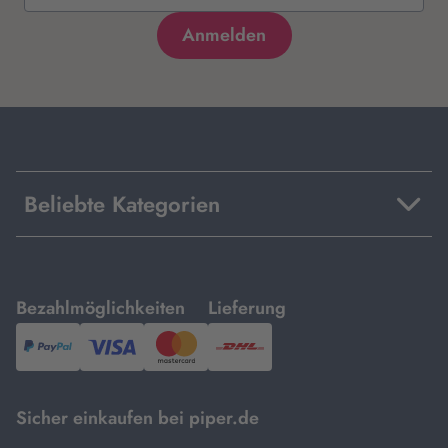
Beliebte Kategorien
mit
mit
Bezahlmöglichkeiten
Lieferung
PayPal,
Visa
und
DHL.
Mastercard.
Sicher einkaufen bei piper.de