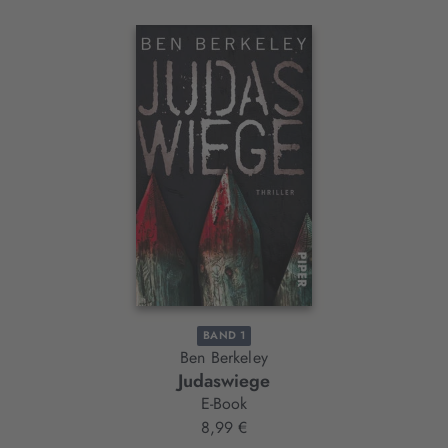
Interaktives
Slider-
Element
BAND 1
Ben Berkeley
Judaswiege
E-Book
8,99 €