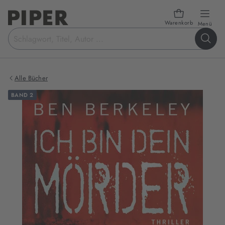
Warenkorb
öffn
Menü
Suchbegriff
eingeben
Alle Bücher
BAND 2