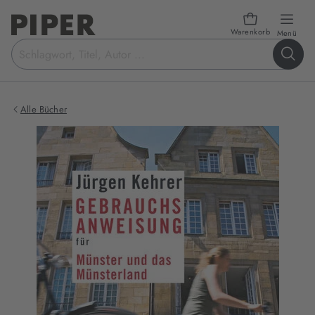
Warenkorb
öffn
Menü
Suchbegriff
eingeben
Alle Bücher