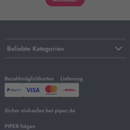
Beliebte Kategorien
mit
mit
Bezahlmöglichkeiten
Lieferung
PayPal,
Visa
und
DHL.
Mastercard.
Sicher einkaufen bei piper.de
PIPER folgen