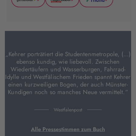
*
*
*
GenialLokal
Hugendubel
Thalia
(wird
(wird
(wird
in
in
in
neuem
neuem
neuem
Tab
Tab
Tab
geöffnet)
geöffnet)
geöffnet)
„Kehrer porträtiert die Studentenmetropole, (…)
ebenso kundig, wie liebevoll. Zwischen
Wiedertäufern und Wasserburgen, Fahrrad-
Idylle und Westfälischem Frieden spannt Kehrer
einen kurzweiligen Bogen, der auch Münster-
Kundigen noch so manches Neue vermittelt.“
Westfalenpost
Alle Pressestimmen zum Buch