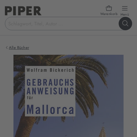
Warenkorb
öffn
Menü
Suchbegriff
eingeben
Alle Bücher