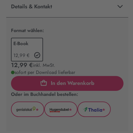
Details & Kontakt
Format wählen:
E-Book
12,99 €
12,99 €
inkl. MwSt.
sofort per Download lieferbar
In den Warenkorb
Oder im Buchhandel bestellen:
*
*
*
GenialLokal
Hugendubel
Thalia
(wird
(wird
(wird
in
in
in
neuem
neuem
neuem