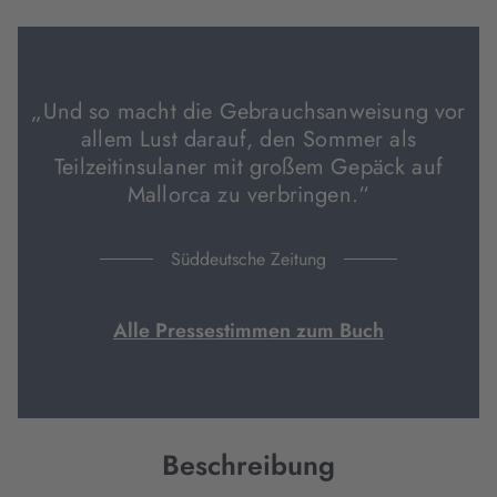
Tab
Tab
Tab
geöffnet)
geöffnet)
geöffnet)
„Und so macht die Gebrauchsanweisung vor
allem Lust darauf, den Sommer als
Teilzeitinsulaner mit großem Gepäck auf
Mallorca zu verbringen.“
Süddeutsche Zeitung
Alle Pressestimmen zum Buch
Beschreibung