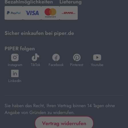
mit
mit
Bezahlmöglichkeiten
Lieferung
PayPal,
Visa
und
DHL.
Mastercard.
Sicher einkaufen bei piper.de
PIPER folgen
öffnet
öffnet
öffnet
öffnet
öffnet
in
in
in
in
in
Instagram
TikTok
Facebook
Pinterest
Youtube
neuem
neuem
neuem
neuem
neuem
öffnet
Tab
Tab
Tab
Tab
Tab
in
LinkedIn
neuem
Tab
Sie haben das Recht, Ihren Vertrag binnen 14 Tagen ohne
Angabe von Gründen zu widerrufen.
Vertrag widerrufen