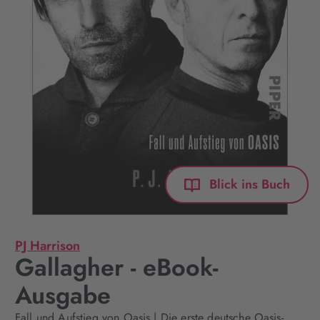
Blick ins Buch
PJ Harrison
Gallagher - eBook-
Ausgabe
Fall und Aufstieg von Oasis | Die erste deutsche Oasis-