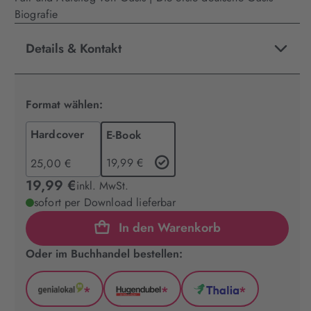
Biografie
Details & Kontakt
Format wählen:
Hardcover
E-Book
19,99 €
25,00 €
19,99 €
inkl. MwSt.
sofort per Download lieferbar
In den Warenkorb
Oder im Buchhandel bestellen:
*
*
*
GenialLokal
Hugendubel
Thalia