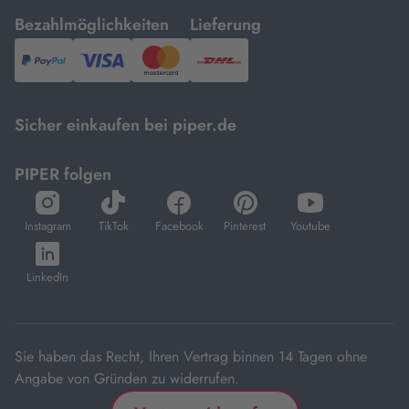
mit
mit
Bezahlmöglichkeiten
Lieferung
PayPal,
Visa
und
DHL.
Mastercard.
Sicher einkaufen bei piper.de
PIPER folgen
öffnet
öffnet
öffnet
öffnet
öffnet
in
in
in
in
in
Instagram
TikTok
Facebook
Pinterest
Youtube
neuem
neuem
neuem
neuem
neuem
öffnet
Tab
Tab
Tab
Tab
Tab
in
LinkedIn
neuem
Tab
Sie haben das Recht, Ihren Vertrag binnen 14 Tagen ohne
Angabe von Gründen zu widerrufen.