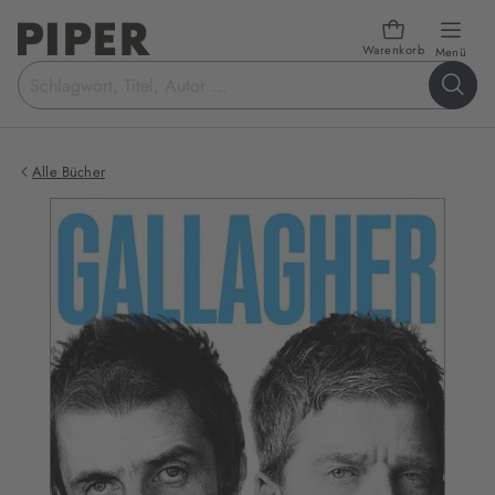
Warenkorb
öffn
Menü
Suchbegriff
eingeben
Alle Bücher