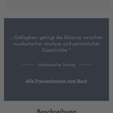
(wird
(wird
(wird
in
in
in
neuem
neuem
neuem
Tab
Tab
Tab
geöffnet)
geöffnet)
geöffnet)
„›Gallagher‹ gelingt die Balance zwischen
musikalischer Analyse und persönlicher
Geschichte.“
Westdeutsche Zeitung
Alle Pressestimmen zum Buch
Beschreibung