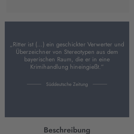
(wird
(wird
(wird
in
in
in
neuem
neuem
neuem
Tab
Tab
Tab
geöffnet)
geöffnet)
geöffnet)
„Ritter ist (...) ein geschickter Verwerter und
Überzeichner von Stereotypen aus dem
bayerischen Raum, die er in eine
Krimihandlung hineingießt.“
Süddeutsche Zeitung
Beschreibung