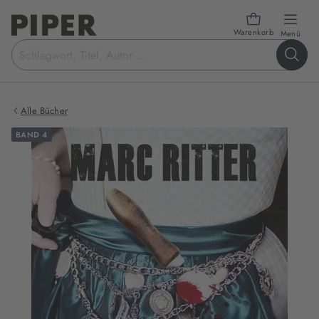
Warenkorb
öffn
Menü
Suchbegriff
eingeben
Alle Bücher
BAND 4