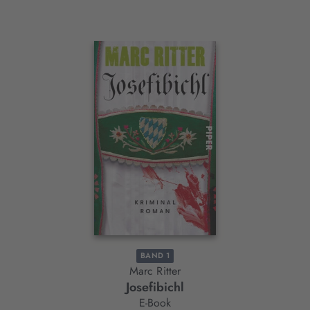
Interaktives
Slider-
Element
BAND 1
Marc Ritter
Josefibichl
E-Book