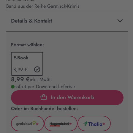
Band aus der
Reihe Garmisch-Krimis
Details & Kontakt
Format wählen:
E-Book
8,99 €
8,99 €
inkl. MwSt.
sofort per Download lieferbar
In den Warenkorb
Oder im Buchhandel bestellen:
*
*
*
GenialLokal
Hugendubel
Thalia