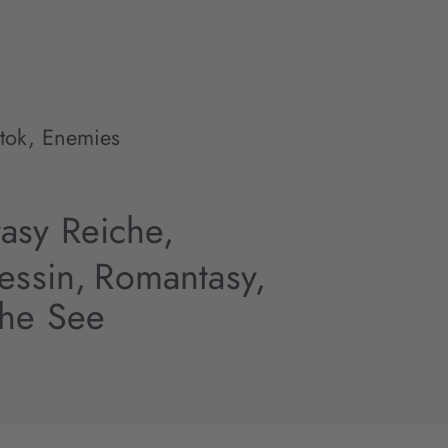
tok
,
Enemies
asy Reiche,
essin,
Romantasy,
che See