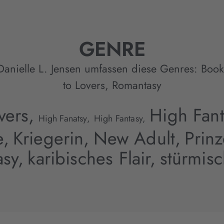
GENRE
Danielle L. Jensen umfassen diese Genres:
Book
to Lovers
,
Romantasy
vers,
High Fant
High Fanatsy,
High Fantasy,
e,
Kriegerin,
New Adult,
Prinz
asy,
karibisches Flair,
stürmis