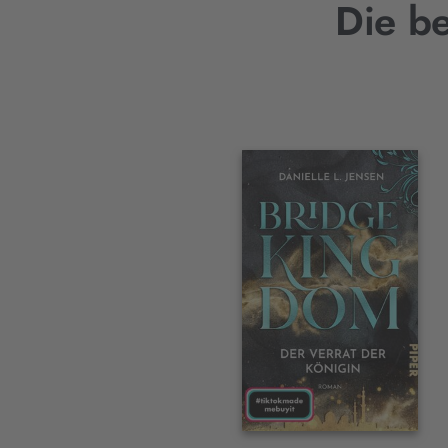
Die be
Interaktives
Slider-
Element