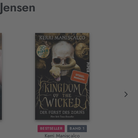
 Jensen
BESTSELLER
BAND 1
N
Kerri Maniscalco