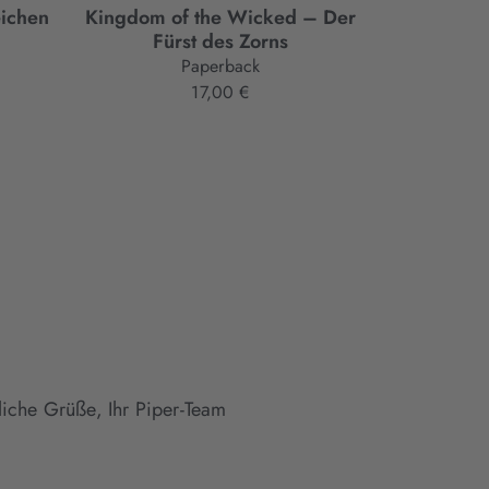
ichen
Kingdom of the Wicked – Der
A Fate 
Fürst des Zorns
Paperback
17,00 €
liche Grüße, Ihr Piper-Team