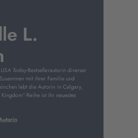
le L.
n
t
USA Today-
Bestsellerautorin diverser
usammen mit ihrer Familie und
nchen lebt die Autorin in Calgary,
Kingdom“-Reihe ist ihr neuestes
Autorin