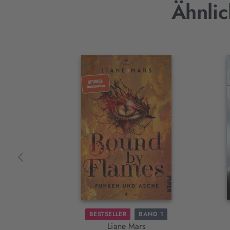
Ähnlic
Interaktives
Slider-
Element
BESTSELLER
BAND 1
Liane Mars